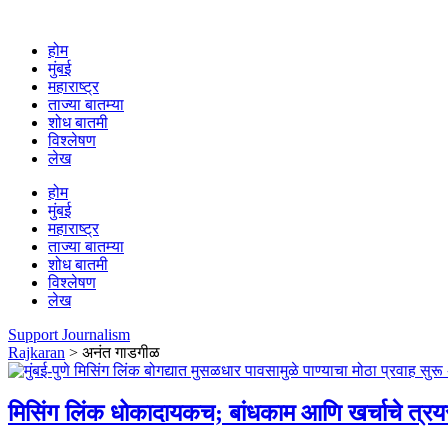
होम
मुंबई
महाराष्ट्र
ताज्या बातम्या
शोध बातमी
विश्लेषण
लेख
होम
मुंबई
महाराष्ट्र
ताज्या बातम्या
शोध बातमी
विश्लेषण
लेख
Support Journalism
Rajkaran
>
अनंत गाडगीळ
मिसिंग लिंक धोकादायकच; बांधकाम आणि खर्चाचे त्रय