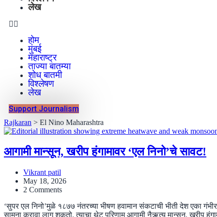
लेख
होम
मुंबई
महाराष्ट्र
ताज्या बातम्या
शोध बातमी
विश्लेषण
लेख
Support Journalism
Rajkaran
>
El Nino Maharashtra
आगामी मान्सून, खरीप हंगामावर ‘एल निनो’चे सावट!
Vikrant patil
May 18, 2026
2 Comments
‘सुपर एल निनो’मुळे १८७७ नंतरच्या भीषण हवामान संकटाची भीती देश एका गंभीर ह
सामना करावा लागू शकतो. त्याचा थेट परिणाम आगामी नैऋत्य मान्सून, खरीप हंगाम