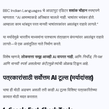
BBC Indian Languages चे आउटपुट एडिटर
शशांक चौहान
स्पष्टपणे
म्हणतात: “AI आमच्याकडे अजिबात चालले नाही. भाषांतर भयंकर होते.
आम्हाला काम थांबवून परत मानवी भाषांतरकांवर अवलंबून राहावे लागले.”
या मर्यादेमुळे भारतीय माध्यमांना पाश्चात्य तंत्रज्ञान कंपन्यांवर अवलंबून राहावे
लागते—जे एक असंतुलित नाते निर्माण करते.
विशेष म्हणजे,
लोकसत्ता समूह आजही AI वापरत नाही
, आणि
निर्भीड, निःपक्ष
आणि मानवी स्पर्श असलेल्या कंटेंटमुळे
त्यांची ओळख टिकून आहे.
पत्रकारांसाठी सर्वोत्तम AI टूल्स (मर्यादांसह)
भाषा ही मोठी अडचण असली तरी काही AI टूल्स विशिष्ट पत्रकारितेच्या
कामात मोठी मदत करतात: