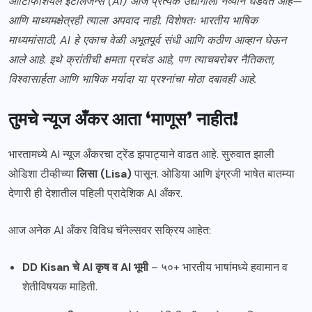
आर्टिफिशियल इंटेलिजन्स (AI) आज प्रत्येक उद्योगाला नव्याने घडवत आहे—
आणि माध्यमक्षेत्रही त्याला अपवाद नाही. विशेषतः भारतीय भाषिक
माध्यमांसाठी, AI हे एकाच वेळी अभूतपूर्व संधी आणि कठीण आव्हान घेऊन
आले आहे. इथे क्रांतीची क्षमता प्रचंड आहे, पण त्याचबरोबर नैतिकता,
विश्वासार्हता आणि भाषिक मर्यादा या प्रश्नांचा मोठा दबावही आहे.
तुमचे न्यूज अँकर आता ‘माणूस’ नाहीत!
भारतामध्ये AI न्यूज अँकरचा ट्रेंड झपाट्याने वाढत आहे. सुरुवात झाली
ओडिशा टीव्हीच्या
लिसा (Lisa)
पासून. ओडिया आणि इंग्रजी भाषेत बातम्या
देणारी ही देशातील पहिली प्रादेशिक AI अँकर.
आज अनेक AI अँकर विविध चॅनेल्सवर सक्रिय आहेत:
DD Kisan चे AI कृष व AI भूमी
– ५०+ भारतीय भाषांमध्ये हवामान व
शेतीविषयक माहिती.