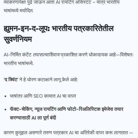
व्याकरणापेक्षा पुढे जाऊन आता AI रायटिंग असिस्टंट – मात्र भारतीय
भाषांमध्ये मर्यादित.
ह्युमन-इन-द-लूप: भारतीय पत्रकारितेतील
सुवर्णनियम
AI-निर्मित कंटेंट
तपासल्याशिवाय
प्रकाशित करणे धोकादायक आहे—विशेषतः
भारतीय भाषांमध्ये.
‘
द क्विंट
’ ने हे धोरण कटाक्षाने लागू केले आहे:
भाषांतर आणि SEO कामात AI चा वापर
फॅक्ट-चेकिंग, न्यूज रायटिंग आणि फोटो-रिअलिस्टिक इमेजेस तयार
करण्यासाठी AI ला पूर्ण बंदी
कारण कुतूहल असणारे तरुण पत्रकार AI चा अतिरेकी वापर करू लागतात —