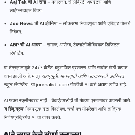
Aaj Tak ची AI सना
– मनोरंजन, सेलिब्रिटी अपडेट्स आणि
लाईफस्टाइल विषय.
Zee News ची AI झीनिया
– लोकसभा निवडणुका आणि एक्झिट पोलचे
निवेदन.
ABP ची AI आयरा
– समाज, आरोग्य, टेक्नॉलॉजीविषयक डिजिटल
रिपोर्टिंग.
या तंत्रज्ञानामुळे 24/7 कंटेंट, बहुभाषिक प्रसारण आणि खर्चात मोठी कपात
शक्य झाली आहे. मात्र
सहानुभूती, मानवदृष्टी आणि घटनास्थळी उपस्थित
राहून रिपोर्टिंग
—या journalist-core गोष्टींची AI कडे अद्याप उणीव आहे.
AI फक्त स्क्रीनवरच नाही—बॅकएंडमध्येही ती मोठ्या प्रमाणावर वापरली जाते.
‘
द हिंदू ग्रुप
’ निवडणूक डेटा विश्लेषण, चर्चा मंच मॉडरेशन आणि तांत्रिक
निर्णयप्रक्रियेत AI चा वापर करते.
AIने तयार केले संपूर्ण वृत्तपत्र!