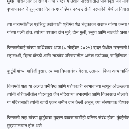
मुंबई
: बोरीवलीतील संजय गांधी राष्ट्रीय उद्यान परिसरातील पोदनपूरा जैन मंदि
वृध्दापकाळाने शुक्रवार दिनांक ७ नोव्हेंबर २०२५ रोजी प्रभादेवी येथील निवासस्
त्या बारामतीतील प्रसिद्ध उद्योगपती श्रीमंत शेठ चंदुकाका सराफ यांच्या क
यांच्या पत्नी होत. त्यांच्या पश्चात दोन मुले, दोन मुली, स्नुषा आणि नातवंडे असा
जिनमतीबाई यांच्या पार्थिवावर आज (८ नोव्हेंबर २०२५) दादर येथील छत्रपती शि
महालक्ष्मी, ब्रिच कॅण्डी आणि ताडदेव परिसरातील अनेक उद्योजक, साहित्यिक, 
कुटुंबीयांच्या माहितीनुसार, त्यांच्या निधनानंतर बेस्ना, उठामणा किंवा अन्य ध
जिनमती शहा या अत्यंत धर्मनिष्ठ आणि परोपकारी स्वभावाच्या म्हणून ओळखल्य
त्यांनी बोरीवलीतील पोदनपूरा जैन मंदिराच्या उभारणीत आणि विकासात मोलाचे 
या मंदिरासाठी त्यांनी काही एकर जमीन दान केली असून, त्या संस्थापक विश्वस्त
जिनमती शहा यांच्या कुटुंबाचा मुद्रण व्यवसायाशीही घनिष्ठ संबंध होता. मुंबईत
मुद्रणालयात होत असे.