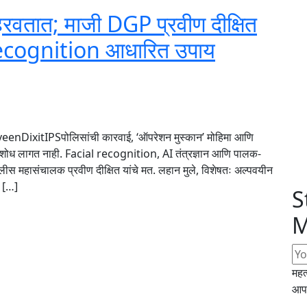
 हरवतात; माजी DGP प्रवीण दीक्षित
ecognition आधारित उपाय
aveenDixitIPSपोलिसांची कारवाई, ‘ऑपरेशन मुस्कान’ मोहिमा आणि
ोध लागत नाही. Facial recognition, AI तंत्रज्ञान आणि पालक-
पोलीस महासंचालक प्रवीण दीक्षित यांचे मत. लहान मुले, विशेषतः अल्पवयीन
न […]
S
M
महत
आपल