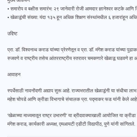
मुख्य आकर्षणे
• समारोप व बक्षीस समारंभ: २९ जानेवारी रोजी आमदार ज्ञानेश्वर कटके आणि ब्
• खेळाडूंची संख्या: यंदा १३५ हून अधिक शिक्षण संस्थांमधील ६ हजारांहून अ
उद्दिष्ट
प्रा. डॉ. विश्वनाथ कराड यांच्या प्रेरणेतून व प्रा. डॉ. मंगेश कराड यांच्या पुढाकारा
रुजवणे व राष्ट्रीय तसेच आंतरराष्ट्रीय स्तरावर चमकणारे खेळाडू घडवणे हा आ
आवाहन
स्पर्धेसाठी नावनोंदणी अद्याप सुरू आहे. राज्यभरातील खेळाडूंनी या संधीचा ला
महेश चोपडे आणि क्रीडा विभागाचे संचालक प्रा. पद्माकर फड यांनी केले आहे
‘खेळाच्या माध्यमातून राष्ट्र उभारणी’ या ब्रीदवाक्याखाली आयोजित या क्रीडा 
मंगेश कराड, कार्यकारी अध्यक्ष, एमआयटी एडीटी विद्यापीठ, पुणे यांनी सांगितले.