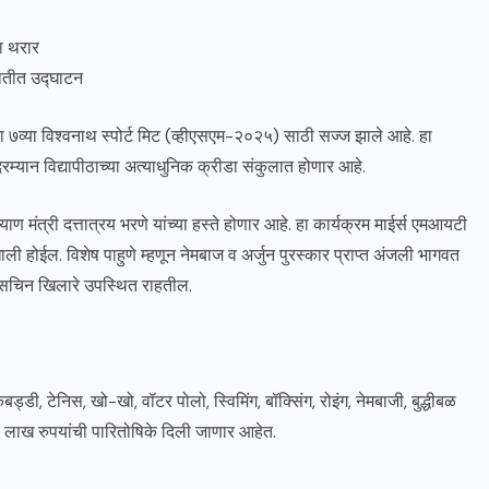
चा थरार
थितीत उद्घाटन
दा ७व्या विश्वनाथ स्पोर्ट मिट (व्हीएसएम-२०२५) साठी सज्ज झाले आहे. हा
म्यान विद्यापीठाच्या अत्याधुनिक क्रीडा संकुलात होणार आहे.
याण मंत्री दत्तात्रय भरणे यांच्या हस्ते होणार आहे. हा कार्यक्रम माईर्स एमआयटी
ेखाली होईल. विशेष पाहुणे म्हणून नेमबाज व अर्जुन पुरस्कार प्राप्त अंजली भागवत
े सचिन खिलारे उपस्थित राहतील.
ड्डी, टेनिस, खो-खो, वॉटर पोलो, स्विमिंग, बॉक्सिंग, रोइंग, नेमबाजी, बुद्धीबळ
० लाख रुपयांची पारितोषिके दिली जाणार आहेत.