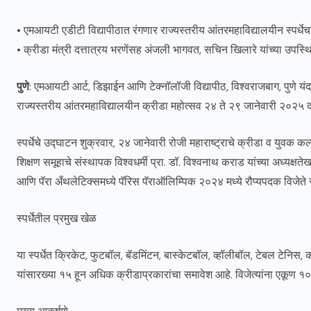
• एमआयटी एडीटी विद्यापीठात रंगणार राज्यस्तरीय आंतरमहाविद्यालयीन स्पर्धे
• क्रीडा मंत्री दत्तात्रय भरणेंसह अंजली भागवत, सचिन खिलारे यांच्या उपस्
पुणे
: एमआयटी आर्ट, डिझाईन आणि टेक्नॉलॉजी विद्यापीठ, विश्वराजबाग, पुणे यं
राज्यस्तरीय आंतरमहाविद्यालयीन क्रीडा महोत्सव २४ ते २९ जानेवारी २०२५ दर
स्पर्धेचे उद्घाटन शुक्रवार, २४ जानेवारी रोजी महाराष्ट्राचे क्रीडा व युवक कल्
शिक्षण समूहाचे संस्थापक विश्वधर्मी प्रा. डॉ. विश्वनाथ कराड यांच्या अध्यक्षत
आणि पॅरा अँथलेटिक्समध्ये पॅरिस पॅराऑलिम्पिक २०२४ मध्ये रौप्यपदक विजेत
स्पर्धेतील प्रमुख खेळ
या स्पर्धेत क्रिकेट, फुटबॉल, बॅडमिंटन, बास्केटबॉल, व्हॉलीबॉल, टेबल टेनिस, कब
यांसारख्या १५ हून अधिक क्रीडाप्रकारांचा समावेश आहे. विजेत्यांना एकूण १