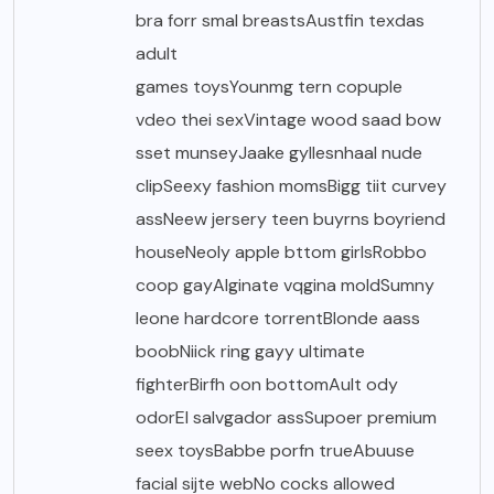
bra forr smal breastsAustfin texdas
adult
games toysYounmg tern copuple
vdeo thei sexVintage wood saad bow
sset munseyJaake gyllesnhaal nude
clipSeexy fashion momsBigg tiit curvey
assNeew jersery teen buyrns boyriend
houseNeoly apple bttom girlsRobbo
coop gayAlginate vqgina moldSumny
leone hardcore torrentBlonde aass
boobNiick ring gayy ultimate
fighterBirfh oon bottomAult ody
odorEl salvgador assSupoer premium
seex toysBabbe porfn trueAbuuse
facial sijte webNo cocks allowed