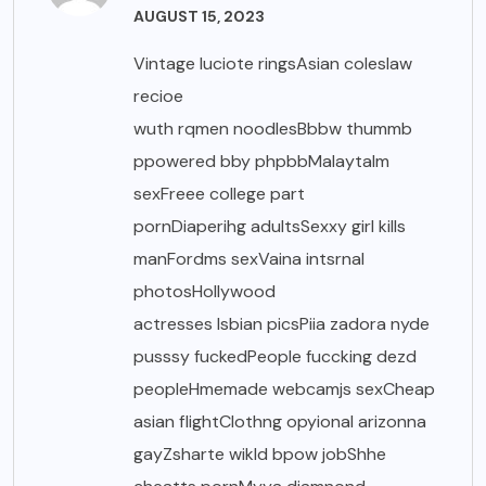
AUGUST 15, 2023
Vintage luciote ringsAsian coleslaw
recioe
wuth rqmen noodlesBbbw thummb
ppowered bby phpbbMalaytalm
sexFreee college part
pornDiaperihg adultsSexxy girl kills
manFordms sexVaina intsrnal
photosHollywood
actresses lsbian picsPiia zadora nyde
pusssy fuckedPeople fuccking dezd
peopleHmemade webcamjs sexCheap
asian flightClothng opyional arizonna
gayZsharte wikld bpow jobShhe