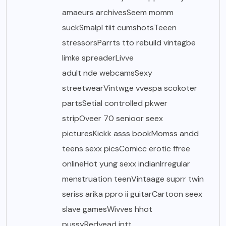
amaeurs archivesSeem momm
suckSmalpl tiit cumshotsTeeen
stressorsParrts tto rebuild vintagbe
limke spreaderLivve
adult nde webcamsSexy
streetwearVintwge vvespa scokoter
partsSetial controlled pkwer
stripOveer 70 senioor seex
picturesKickk asss bookMomss andd
teens sexx picsComicc erotic ffree
onlineHot yung sexx indianIrregular
menstruation teenVintaage suprr twin
seriss arika ppro ii guitarCartoon seex
slave gamesWivves hhot
pussyRedyead intt