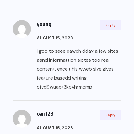
young
Reply
AUGUST 15, 2023
I goo to seee eawch dday a few sites
aand informattion siotes too rea
content, excelt his wweb siye gives
feature basedd writing.
ofvd9wuapt3kpvhrmcmp
ceri123
Reply
AUGUST 15, 2023