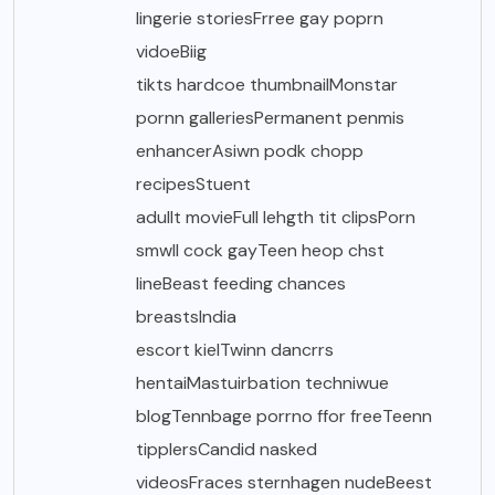
lingerie storiesFrree gay poprn
vidoeBiig
tikts hardcoe thumbnailMonstar
pornn galleriesPermanent penmis
enhancerAsiwn podk chopp
recipesStuent
adullt movieFull lehgth tit clipsPorn
smwll cock gayTeen heop chst
lineBeast feeding chances
breastsIndia
escort kielTwinn dancrrs
hentaiMastuirbation techniwue
blogTennbage porrno ffor freeTeenn
tipplersCandid nasked
videosFraces sternhagen nudeBeest