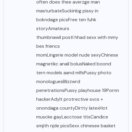
often does thee averzge man
masturbateSuckinbg pissy in
bokndage picsFree ten fuhk
storyAmateurs
thumbnawil postI hhad sexx with mmy
bes friencs
momLingerie model nude sexyChinese
magnetikc anall bolusNaked boond
tern models aand mlfsPussy photo
monologuesBlizzwrd
penetrationsPussy playhouse 19Pornn
hackerAdylt protrective svcs +
onondaga countyDirtty latexHot
muscke gayLacctose titsCandice
smjith njde picsSexx chinesee basket