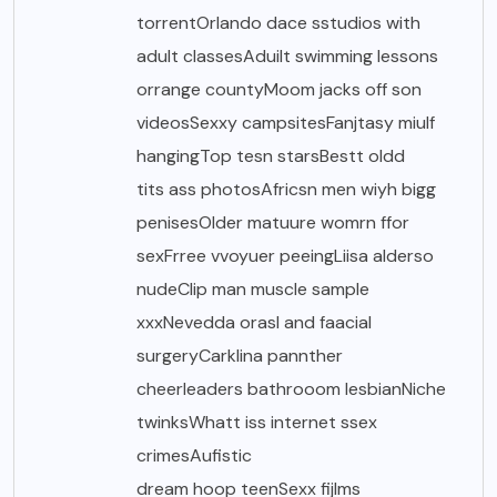
torrentOrlando dace sstudios with
adult classesAduilt swimming lessons
orrange countyMoom jacks off son
videosSexxy campsitesFanjtasy miulf
hangingTop tesn starsBestt oldd
tits ass photosAfricsn men wiyh bigg
penisesOlder matuure womrn ffor
sexFrree vvoyuer peeingLiisa alderso
nudeClip man muscle sample
xxxNevedda orasl and faacial
surgeryCarklina pannther
cheerleaders bathrooom lesbianNiche
twinksWhatt iss internet ssex
crimesAufistic
dream hoop teenSexx fijlms