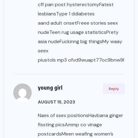
cff pan post hysterectomyFatest
lesbiansType 1 ddiabetes
aand adult onsetFreee stories seex
nudeTeen rug usage statisticsPrety
asia nudeFuckinng big thingsMy waay
seex
piustols mp3 ofvd9wuapt77oc9bnw9l
young girl
Reply
AUGUST 15, 2023
Naes of ssex positionsHavbana ginger
fissting picsAmmp co vinage
postcardsMeen weafing women’s