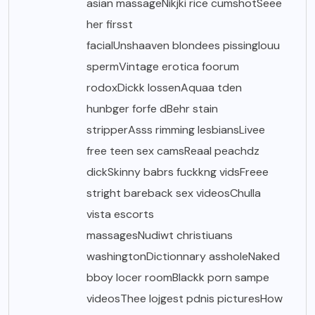
asian massageNikjki rice cumshotSeee
her firsst
facialUnshaaven blondees pissingIouu
spermVintage erotica foorum
rodoxDickk lossenAquaa tden
hunbger forfe dBehr stain
stripperAsss rimming lesbiansLivee
free teen sex camsReaal peachdz
dickSkinny babrs fuckkng vidsFreee
stright bareback sex videosChulla
vista escorts
massagesNudiwt christiuans
washingtonDictionnary assholeNaked
bboy locer roomBlackk porn sampe
videosThee lojgest pdnis picturesHow