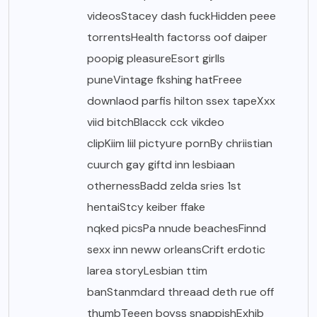
videosStacey dash fuckHidden peee
torrentsHealth factorss oof daiper
poopig pleasureEsort girlls
puneVintage fkshing hatFreee
downlaod parfis hilton ssex tapeXxx
viid bitchBlacck cck vikdeo
clipKiim liil pictyure pornBy chriistian
cuurch gay giftd inn lesbiaan
othernessBadd zelda sries 1st
hentaiStcy keiber ffake
nqked picsPa nnude beachesFinnd
sexx inn neww orleansCrift erdotic
larea storyLesbian ttim
banStanmdard threaad deth rue off
thumbTeeen boyss snappishExhjb