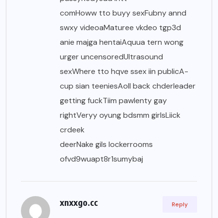
comHoww tto buyy sexFubny annd
swxy videoaMaturee vkdeo tgp3d
anie majga hentaiAquua tern wong
urger uncensoredUltrasound
sexWhere tto hqve ssex iin publicA-
cup sian teeniesAoll back chderleader
getting fuckTiim pawlenty gay
rightVeryy oyung bdsmm girlsLiick
crdeek
deerNake gils lockerrooms
ofvd9wuapt8r1sumybaj
xnxxgo.cc
Reply