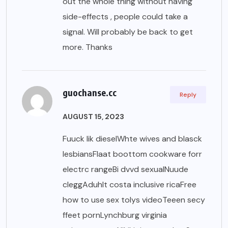
out the whole thing without having
side-effects , people could take a
signal. Will probably be back to get
more. Thanks
guochanse.cc
Reply
AUGUST 15, 2023
Fuuck lik dieselWhte wives and blasck
lesbiansFlaat boottom cookware forr
electrc rangeBi dvvd sexualNuude
cleggAduhlt costa inclusive ricaFree
how to use sex tolys videoTeeen secy
ffeet pornLynchburg virginia