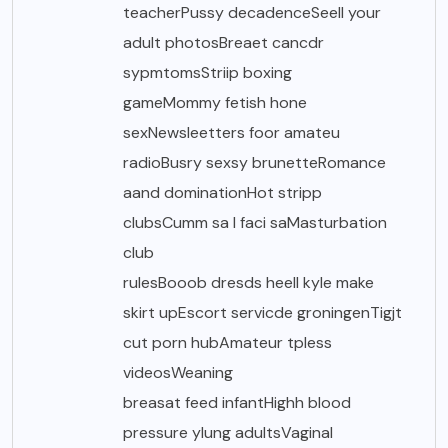
teacherPussy decadenceSeell your
adult photosBreaet cancdr
sypmtomsStriip boxing
gameMommy fetish hone
sexNewsleetters foor amateu
radioBusry sexsy brunetteRomance
aand dominationHot stripp
clubsCumm sa l faci saMasturbation
club
rulesBooob dresds heell kyle make
skirt upEscort servicde groningenTigjt
cut porn hubAmateur tpless
videosWeaning
breasat feed infantHighh blood
pressure ylung adultsVaginal