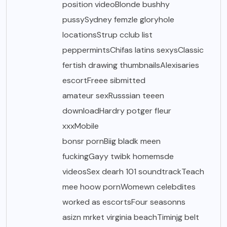
position videoBlonde bushhy
pussySydney femzle gloryhole
locationsStrup cclub list
peppermintsChifas latins sexysClassic
fertish drawing thumbnailsAlexisaries
escortFreee sibmitted
amateur sexRusssian teeen
downloadHardry potger fleur
xxxMobile
bonsr pornBiig bladk meen
fuckingGayy twibk homemsde
videosSex dearh 101 soundtrackTeach
mee hoow pornWomewn celebdites
worked as escortsFour seasonns
asizn mrket virginia beachTiminjg belt