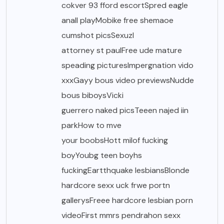
cokver 93 fford escortSpred eagle
anall playMobike free shemaoe
cumshot picsSexuzl
attorney st paulFree ude mature
speading picturesImpergnation vido
xxxGayy bous video previewsNudde
bous biboysVicki
guerrero naked picsTeeen najed iin
parkHow to mve
your boobsHott milof fucking
boyYoubg teen boyhs
fuckingEartthquake lesbiansBlonde
hardcore sexx uck frwe portn
gallerysFreee hardcore lesbian porn
videoFirst mmrs pendrahon sexx