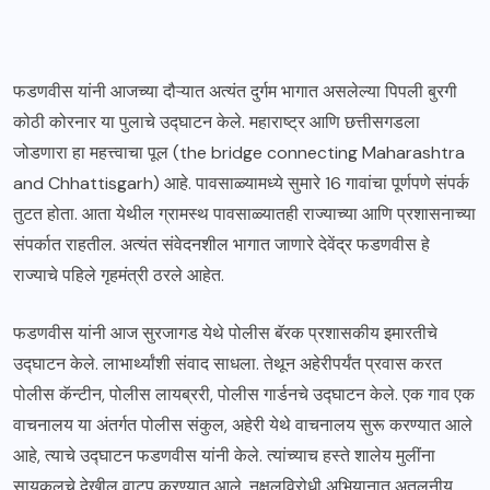
फडणवीस यांनी आजच्या दौऱ्यात अत्यंत दुर्गम भागात असलेल्या पिपली बुरगी
कोठी कोरनार या पुलाचे उद्घाटन केले. महाराष्ट्र आणि छत्तीसगडला
जोडणारा हा महत्त्वाचा पूल (the bridge connecting Maharashtra
and Chhattisgarh) आहे. पावसाळ्यामध्ये सुमारे 16 गावांचा पूर्णपणे संपर्क
तुटत होता. आता येथील ग्रामस्थ पावसाळ्यातही राज्याच्या आणि प्रशासनाच्या
संपर्कात राहतील. अत्यंत संवेदनशील भागात जाणारे देवेंद्र फडणवीस हे
राज्याचे पहिले गृहमंत्री ठरले आहेत.
फडणवीस यांनी आज सुरजागड येथे पोलीस बॅरक प्रशासकीय इमारतीचे
उद्घाटन केले. लाभार्थ्यांशी संवाद साधला. तेथून अहेरीपर्यंत प्रवास करत
पोलीस कॅन्टीन, पोलीस लायब्ररी, पोलीस गार्डनचे उद्घाटन केले. एक गाव एक
वाचनालय या अंतर्गत पोलीस संकुल, अहेरी येथे वाचनालय सुरू करण्यात आले
आहे, त्याचे उद्घाटन फडणवीस यांनी केले. त्यांच्याच हस्ते शालेय मुलींना
सायकलचे देखील वाटप करण्यात आले. नक्षलविरोधी अभियानात अतुलनीय