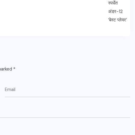
 marked
*