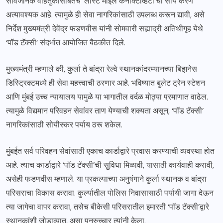
सार्वजनिक वाहतुकीसोबतच ‘लास्ट माईल कनेक्टिव्हिटी’ची सोय करणे
अत्यावश्यक आहे. त्यामुळे ही सेवा नागरिकांसाठी उपलब्ध करून द्यावी, असे
निर्देश मुख्यमंत्री देवेंद्र फडणवीस यांनी सोमवारी सह्याद्री अतिथीगृह येथे
‘पॉड टॅक्सी’ संदर्भात आयोजित बैठकीत दिले.
मुख्यमंत्री म्हणाले की, कुर्ला ते बांद्रा रेल्वे स्थानकांदरम्यानच्या बिझनेस
डिस्ट्रिक्टमध्ये ही सेवा महत्त्वाची ठरणार आहे. भविष्यात बुलेट ट्रेन स्टेशन
आणि मुंबई उच्च न्यायालय यामुळे या भागातील वर्दळ मोठ्या प्रमाणात वाढेल.
त्यामुळे विद्यमान परिवहन सेवांवर ताण येण्याची शक्यता असून, ‘पॉड टॅक्सी’
नागरिकांसाठी सोयीस्कर पर्याय ठरू शकेल.
मुंबईत सर्व परिवहन सेवांसाठी एकाच कार्डाद्वारे प्रवास करण्याची व्यवस्था होत
आहे. त्याच कार्डाद्वारे ‘पॉड टॅक्सी’ची सुविधा मिळावी, यासाठी कार्यवाही करावी,
असेही फडणवीस म्हणाले. या प्रकल्पाच्या अनुषंगाने कुर्ला स्थानक व बांद्रा
परिसराचा विकास करावा. कुर्ल्यातील पोलिस निवासासाठी पर्यायी जागा देऊन
त्या जागेचा वापर करावा, तसेच बीकेसी परिसरातील इमारती ‘पॉड टॅक्सी’द्वारे
स्थानकांशी जोडाव्यात, असा पुनरुच्चार त्यांनी केला.