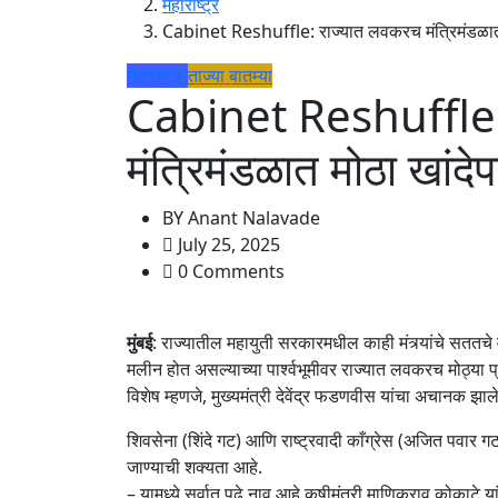
महाराष्ट्र
Cabinet Reshuffle: राज्यात लवकरच मंत्रिमंडळात
महाराष्ट्र
ताज्या बातम्या
Cabinet Reshuffle:
मंत्रिमंडळात मोठा खांद
BY
Anant Nalavade
July 25, 2025
0 Comments
मुंबई
: राज्यातील महायुती सरकारमधील काही मंत्र्यांचे सततच
मलीन होत असल्याच्या पार्श्वभूमीवर राज्यात लवकरच मोठ्या प
विशेष म्हणजे, मुख्यमंत्री देवेंद्र फडणवीस यांचा अचानक झ
शिवसेना (शिंदे गट) आणि राष्ट्रवादी काँग्रेस (अजित पवार गट)
जाण्याची शक्यता आहे.
– यामध्ये सर्वात पुढे नाव आहे कृषीमंत्री माणिकराव कोकाटे