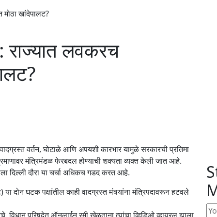
 मोठा खांदेपालट?
 राज्यात लवकरच
ेपालट?
े वादग्रस्त वर्तन, घोटाळे आणि अपयशी कारभार यामुळे सरकारची प्रतिमा
्रमाणावर मंत्रिमंडळ फेरबदल होण्याची शक्यता व्यक्त केली जात आहे.
S
ालेला दिल्ली दौरा या चर्चा अधिकच गडद करत आहे.
M
 या दोन घटक पक्षांतील काही वादग्रस्त मंत्र्यांना मंत्रिपदावरून हटवले
 यांचे. विधान परिषदेत ऑनलाईन रमी खेळताना त्यांचा व्हिडिओ व्हायरल झाला