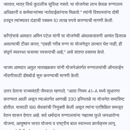
जातात, मात्र तिथे कुठलीच सुविधा नसते. या योजनेचा लाभ केवळ रुग्णालय
अधिकारी व कर्मचाऱ्यांच्या नातेवाईकांनाच मिळतो.” त्यांनी विश्वस्तांना दोषी
ठरवून त्यांच्यावर दंडाची रक्कम 10 लाख रुपये करण्याची मागणी केली.
काँग्रेसचे आमदार अमिन पटेल यांनी या योजनेची अंमलबजावणी अत्यंत ढिसाळ
असल्याची टीका करत, “एकही गरीब रुग्ण या योजनेतून उपचार घेत नाही, ही
संपूर्ण व्यवस्था फसव्या स्वरूपाची आहे,” असे संतप्त वक्तव्य केले.
भाजप आमदार अतुल भातखळकर यांनी योजनेअंतर्गत रुग्णालयांची ऑनलाईन
नोंदणीसाठी डॅशबोर्ड सुरु करण्याची मागणी केली.
उत्तर देताना राज्यमंत्री जैस्वाल म्हणाले, “आता नियम 41-A मध्ये सुधारणा
करण्यात आली असून त्याअंतर्गत आणखी 330 इस्पितळे या योजनेत समाविष्ट
होतील. यासाठी 186 सेवकांची नियुक्ती केली असून त्यांना प्रशिक्षित समजून
वेतन शासन देणार आहे. सर्व धर्मादाय रुग्णालयांना ‘महात्मा फुले जनआरोग्य
योजना, आयुष्मान भारत योजना व राष्ट्रीय बाल स्वास्थ्य कार्यक्रम लागू