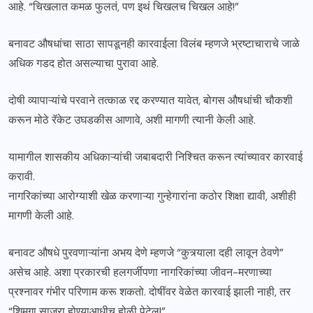
आहे. “चिखलात कमळ फुलतं, पण इथं चिखलच चिखल आहे!”
बनावट औषधांचा साठा सापडूनही कारवाईला विलंब म्हणजे भ्रष्टाचाराचे जाळे
अधिक गडद होत असल्याचा पुरावा आहे.
दोषी व्यापाऱ्यांचे परवाने तत्काळ रद्द करण्यात यावेत, बोगस औषधांची चौकशी
करून मोठे रॅकेट उघडकीस आणावे, अशी मागणी त्यानी केली आहे.
यामागील शासकीय अधिकाऱ्यांची जबाबदारी निश्चित करून त्यांच्यावर कारवाई
करावी.
नागरिकांच्या आरोग्याशी खेळ करणाऱ्या गुन्हेगारांना कठोर शिक्षा द्यावी, अशीही
मागणी केली आहे.
बनावट औषधे पुरवणाऱ्यांना अभय देणे म्हणजे “कुत्र्याला दही लावून ठेवणे”
असेच आहे. अशा प्रकारची हलगर्जीपणा नागरिकांच्या जीवन-मरणाच्या
प्रश्नावर गंभीर परिणाम करू शकतो. दोषींवर वेळेत कारवाई झाली नाही, तर
“शिमगा साजरा होण्याआधीच होळी पेटेल!”