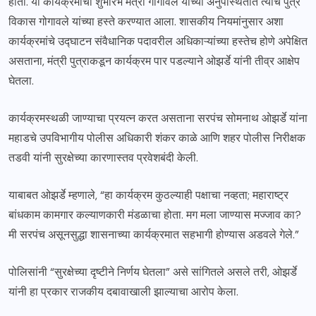
होता. या कार्यक्रमाचा शुभारंभ मंत्री गोगावले यांच्या अनुपस्थितीत त्यांचे पुत्र
विकास गोगावले यांच्या हस्ते करण्यात आला. शासकीय नियमांनुसार अशा
कार्यक्रमांचे उद्घाटन संवैधानिक पदावरील अधिकाऱ्यांच्या हस्तेच होणे अपेक्षित
असताना, मंत्री पुत्राकडून कार्यक्रम पार पडल्याने ओझर्डे यांनी तीव्र आक्षेप
घेतला.
कार्यक्रमस्थळी जाण्याचा प्रयत्न करत असताना सरपंच सोमनाथ ओझर्डे यांना
महाडचे उपविभागीय पोलीस अधिकारी शंकर काळे आणि शहर पोलीस निरीक्षक
तडवी यांनी सुरक्षेच्या कारणास्तव प्रवेशबंदी केली.
याबाबत ओझर्डे म्हणाले, “हा कार्यक्रम कुठल्याही पक्षाचा नव्हता; महाराष्ट्र
बांधकाम कामगार कल्याणकारी मंडळाचा होता. मग मला जाण्यास मज्जाव का?
मी सरपंच असूनसुद्धा शासनाच्या कार्यक्रमात सहभागी होण्यास अडवले गेले.”
पोलिसांनी “सुरक्षेच्या दृष्टीने निर्णय घेतला” असे सांगितले असले तरी, ओझर्डे
यांनी हा प्रकार राजकीय दबावाखाली झाल्याचा आरोप केला.