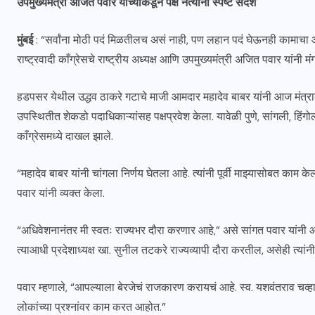
उपमुख्यमंत्री अजित पवार यांच्याकडून पक्ष नेत्यांना स्पष्ट संदेश
मुंबई
: “सर्वांना मोठी पदं मिळतीलच असं नाही, पण लहान पदं घेऊनही कामाचा 
राष्ट्रवादी काँग्रेसचे राष्ट्रीय अध्यक्ष आणि उपमुख्यमंत्री अजित पवार यांनी मं
हडपसर येथील उद्धव ठाकरे गटाचे माजी आमदार महादेव बाबर यांनी आज मंत्रालय
उपस्थितीत शेकडो पदाधिकाऱ्यांसह पक्षप्रवेश केला. यावेळी पुणे, सांगली, हिंगोली
काँग्रेसमध्ये दाखल झाले.
“महादेव बाबर यांनी चांगला निर्णय घेतला आहे. त्यांनी पूर्वी माझ्यासोबत काम क
पवार यांनी व्यक्त केला.
“अधिवेशनानंतर मी स्वतः राज्यभर दौरा करणार आहे,” असे सांगत पवार यांनी आग
त्याआधी प्रदेशाध्यक्ष खा. सुनील तटकरे राज्यव्यापी दौरा करतील, असेही त्यांन
पवार म्हणाले, “आपल्याला बेरजेचं राजकारण करायचं आहे. स्व. यशवंतराव चव्ह
लोकांच्या प्रश्नांवर काम करत आहोत.”