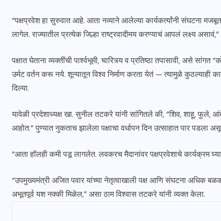
“पक्षप्रवेश हा सुरुवात आहे. आता नव्याने आलेल्या कार्यकर्त्यांनी संघटना म
लागेल. राज्यातील प्रत्येक जिल्हा राष्ट्रवादीमय करण्याचं आपलं लक्ष्य असाव
पक्षात घेताना व्यक्तींची पार्श्वभूमी, चारित्र्य व प्रतिष्ठा तपासावी, असे सां
उर्मट वर्तन करू नये. शून्यातून विश्व निर्माण करता येतं — त्यामुळे कुठल्याही 
दिल्या.
यावेळी प्रदेशाध्यक्ष खा. सुनील तटकरे यांनी सांगितले की, “शिव, शाहू, फु
आहोत.” पुण्यात नुकताच झालेला पक्षाचा वर्धापन दिन उत्साहात पार पडला असून, 
“आता हॉलही कमी पडू लागलेत. लवकरच मैदानांवर पक्षप्रवेशाचे कार्यक्रम घ्याव
“उपमुख्यमंत्री अजित पवार यांच्या नेतृत्वाखाली पक्ष आणि संघटना अधिक बळकट
अभूतपूर्व यश नक्की मिळेल,” असा ठाम विश्वास तटकरे यांनी व्यक्त केला.