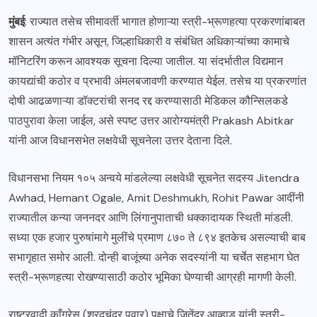
मुंबई
: राज्यात तसेच सीमावर्ती भागात होणाऱ्या स्त्री-भ्रूणहत्या प्रकरणांबाबत
शासन अत्यंत गंभीर असून, जिल्हाधिकारी व संबंधित अधिकाऱ्यांच्या कामाचे
मॉनिटरिंग करून आवश्यक सूचना दिल्या जातील. या संदर्भातील विद्यमान
कायद्यांची कठोर व प्रभावी अंमलबजावणी करण्यात येईल. तसेच या प्रकरणांत
दोषी आढळणाऱ्या डॉक्टरांची सनद रद्द करण्यासाठी मेडिकल कौन्सिलकडे
पाठपुरावा केला जाईल, असे स्पष्ट उत्तर आरोग्यमंत्री Prakash Abitkar
यांनी आज विधानसभेत लक्षवेधी सूचनेला उत्तर देताना दिले.
विधानसभा नियम १०५ अन्वये मांडलेल्या लक्षवेधी सूचनेत सदस्य Jitendra
Awhad, Hemant Ogale, Amit Deshmukh, Rohit Pawar आदींनी
राज्यातील कन्या जननदर आणि लिंगानुपाताची धक्कादायक स्थिती मांडली.
सध्या एक हजार पुरुषांमागे मुलींचे प्रमाण ८७० ते ८९४ इतकेच असल्याची बाब
सभागृहात समोर आली. दोन्ही बाजूंच्या अनेक सदस्यांनी या चर्चेत सहभाग घेत
स्त्री-भ्रूणहत्या रोखण्यासाठी कठोर भूमिका घेण्याची आग्रही मागणी केली.
राष्ट्रवादी काँग्रेस (शरदचंद्र पवार) पक्षाचे जितेंद्र आव्हाड यांनी स्त्री-