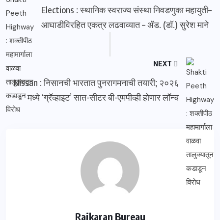
Elections : स्थानिक स्वराज्य संस्था निवडणुका महायुती–
आघाडीविरहित एकत्र लढवाव्यात – ॲड. (डॉ.) सुरेश माने
NEXT
Nissan : निसानची भारतात पुनरागमनाची तयारी; २०२६
मध्ये ‘ग्रॅव्हाइट’ सात-सीटर बी-एमपीव्ही होणार लॉन्च
Rajkaran Bureau