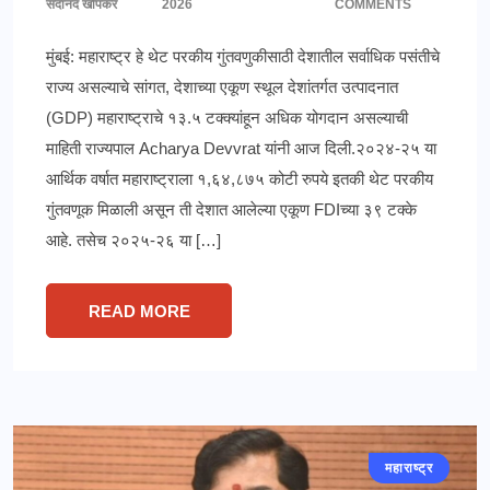
सदानंद खोपकर
2026
COMMENTS
मुंबई: महाराष्ट्र हे थेट परकीय गुंतवणुकीसाठी देशातील सर्वाधिक पसंतीचे
राज्य असल्याचे सांगत, देशाच्या एकूण स्थूल देशांतर्गत उत्पादनात
(GDP) महाराष्ट्राचे १३.५ टक्क्यांहून अधिक योगदान असल्याची
माहिती राज्यपाल Acharya Devvrat यांनी आज दिली.२०२४-२५ या
आर्थिक वर्षात महाराष्ट्राला १,६४,८७५ कोटी रुपये इतकी थेट परकीय
गुंतवणूक मिळाली असून ती देशात आलेल्या एकूण FDIच्या ३९ टक्के
आहे. तसेच २०२५-२६ या […]
READ MORE
महाराष्ट्र