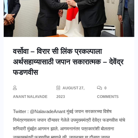
वर्सोवा – विरार सी लिंक प्रकल्पाला
अर्थसहाय्यासाठी जपान सकारात्मक – देवेंद्र
फडणवीस
AUGUST 27,
0
ANANT NALAVADE
2023
COMMENTS
Twitter : @NalavadeAnant मुंबई जपान सरकारच्या विशेष
निमंत्रणावरून जपान दौऱ्यावर गेलेले उपमुख्यमंत्री देवेंद्र फडणवीस यांचे
शनिवारी मुंबईत आगमन झाले. आगमनानंतर पत्रकारांशी बोलताना
उपमुख्यमंत्री फडणवीस म्हणाले की, जपानच्या या दौऱ्यात जपान