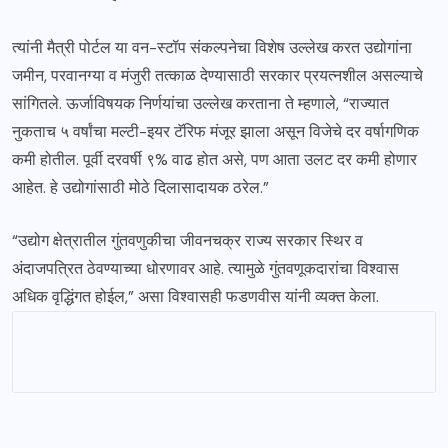
त्यांनी मैत्री पोर्टल या वन-स्टॉप संकल्पनेचा विशेष उल्लेख करत उद्योगांना
जमीन, परवानग्या व मंजुरी तत्काळ देण्यासाठी सरकार प्रयत्नशील असल्याचे
सांगितले. ऊर्जाविषयक निर्णयांचा उल्लेख करताना ते म्हणाले, “राज्यात
नुकताच ५ वर्षांचा मल्टी-इयर टॅरिफ मंजूर झाला असून विजेचे दर वर्षागणिक
कमी होतील. पूर्वी दरवर्षी ९% वाढ होत असे, पण आता उलट दर कमी होणार
आहेत. हे उद्योगांसाठी मोठे दिलासादायक ठरेल.”
“उद्योग क्षेत्रातील गुंतवणुकीचा जीवनचक्र राज्य सरकार स्थिर व
अंदाजपत्रित ठेवण्याच्या धोरणावर आहे. त्यामुळे गुंतवणूकदारांचा विश्वास
अधिक वृद्धिंगत होईल,” असा विश्वासही फडणवीस यांनी व्यक्त केला.