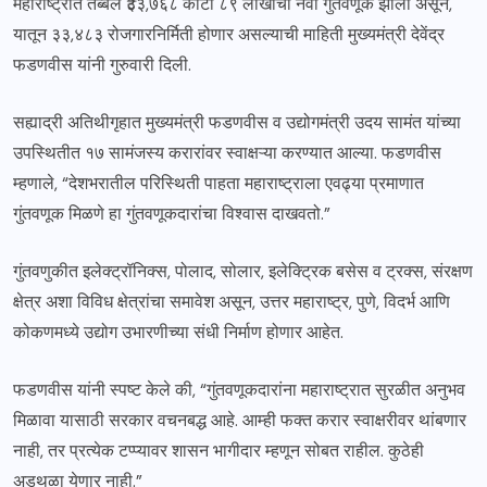
महाराष्ट्रात तब्बल ₹३३,७६८ कोटी ८९ लाखांची नवी गुंतवणूक झाली असून,
यातून ३३,४८३ रोजगारनिर्मिती होणार असल्याची माहिती मुख्यमंत्री देवेंद्र
फडणवीस यांनी गुरुवारी दिली.
सह्याद्री अतिथीगृहात मुख्यमंत्री फडणवीस व उद्योगमंत्री उदय सामंत यांच्या
उपस्थितीत १७ सामंजस्य करारांवर स्वाक्षऱ्या करण्यात आल्या. फडणवीस
म्हणाले, “देशभरातील परिस्थिती पाहता महाराष्ट्राला एवढ्या प्रमाणात
गुंतवणूक मिळणे हा गुंतवणूकदारांचा विश्वास दाखवतो.”
गुंतवणुकीत इलेक्ट्रॉनिक्स, पोलाद, सोलार, इलेक्ट्रिक बसेस व ट्रक्स, संरक्षण
क्षेत्र अशा विविध क्षेत्रांचा समावेश असून, उत्तर महाराष्ट्र, पुणे, विदर्भ आणि
कोकणमध्ये उद्योग उभारणीच्या संधी निर्माण होणार आहेत.
फडणवीस यांनी स्पष्ट केले की, “गुंतवणूकदारांना महाराष्ट्रात सुरळीत अनुभव
मिळावा यासाठी सरकार वचनबद्ध आहे. आम्ही फक्त करार स्वाक्षरीवर थांबणार
नाही, तर प्रत्येक टप्प्यावर शासन भागीदार म्हणून सोबत राहील. कुठेही
अडथळा येणार नाही.”