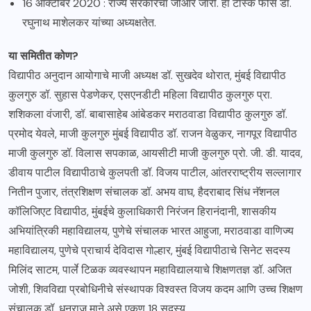
16 ऑक्टोबर 2020 : राज्य सरकारचा जीआर जारी. हा टास्क फोर्स डॉ.
रघुनाथ माशेलकर यांच्या अध्यक्षतेत.
या समितीत कोण?
विद्यापीठ अनुदान आयोगाचे माजी अध्यक्ष डॉ. सुखदेव थोरात, मुंबई विद्यापीठ
कुलगुरु डॉ. सुहास पेडणेकर, एसएनडीटी महिला विद्यापीठ कुलगुरु प्रा.
शशिकला वंजारी, डॉ. बाबासाहेब आंबेडकर मराठवाडा विद्यापीठ कुलगुरु डॉ.
प्रमोद येवले, माजी कुलगुरु मुंबई विद्यापीठ डॉ. राजन वेळुकर, नागपूर विद्यापीठ
माजी कुलगुरु डॉ. विलास सपकाळ, आयसीटी माजी कुलगुरु प्रो. जी. डी. यादव,
डीवाय पाटील विद्यापीठाचे कुलपती डॉ. विजय पाटील, आंतरराष्ट्रीय सल्लागार
नितीन पुजार, तंत्रशिक्षण संचालक डॉ. अभय वाघ, हैदराबाद सिंध नॅशनल
कॉलिजिएट विद्यापीठ, मुंबईचे कुलाधिकारी निरंजन हिरानंदानी, शासकीय
अभियांत्रिकी महाविद्यालय, पुणेचे संचालक भारत आहुजा, मराठवाडा वाणिज्य
महाविद्यालय, पुणेचे प्राचार्य देविदास गोल्हार, मुंबई विद्यापीठाचे सिनेट सदस्य
मिलिंद साटम, पार्ले टिळक व्यवस्थापन महाविद्यालयाचे शिक्षणतज्ञ डॉ. अजित
जोशी, शिवविद्या प्रबोधिनीचे संस्थापक विश्वस्त विजय कदम आणि उच्च शिक्षण
संचालक डॉ. धनराज माने असे एकूण 18 सदस्य