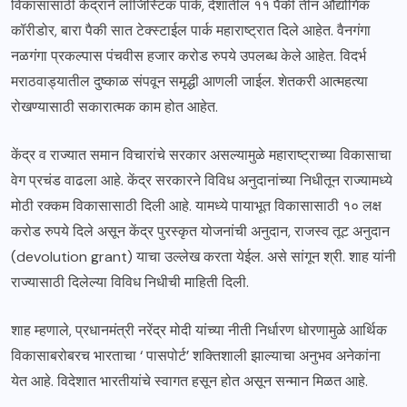
विकासासाठी केंद्राने लॉजिस्टिक पार्क, देशातील ११ पैकी तीन औद्योगिक
कॉरीडोर, बारा पैकी सात टेक्स्टाईल पार्क महाराष्ट्रात दिले आहेत. वैनगंगा
नळगंगा प्रकल्पास पंचवीस हजार करोड रुपये उपलब्ध केले आहेत. विदर्भ
मराठवाड्यातील दुष्काळ संपवून समृद्धी आणली जाईल. शेतकरी आत्महत्या
रोखण्यासाठी सकारात्मक काम होत आहेत.
केंद्र व राज्यात समान विचारांचे सरकार असल्यामुळे महाराष्ट्राच्या विकासाचा
वेग प्रचंड वाढला आहे. केंद्र सरकारने विविध अनुदानांच्या निधीतून राज्यामध्ये
मोठी रक्कम विकासासाठी दिली आहे. यामध्ये पायाभूत विकासासाठी १० लक्ष
करोड रुपये दिले असून केंद्र पुरस्कृत योजनांची अनुदान, राजस्व तूट अनुदान
(devolution grant) याचा उल्लेख करता येईल. असे सांगून श्री. शाह यांनी
राज्यासाठी दिलेल्या विविध निधीची माहिती दिली.
शाह म्हणाले, प्रधानमंत्री नरेंद्र मोदी यांच्या नीती निर्धारण धोरणामुळे आर्थिक
विकासाबरोबरच भारताचा ‘ पासपोर्ट’ शक्तिशाली झाल्याचा अनुभव अनेकांना
येत आहे. विदेशात भारतीयांचे स्वागत हसून होत असून सन्मान मिळत आहे.