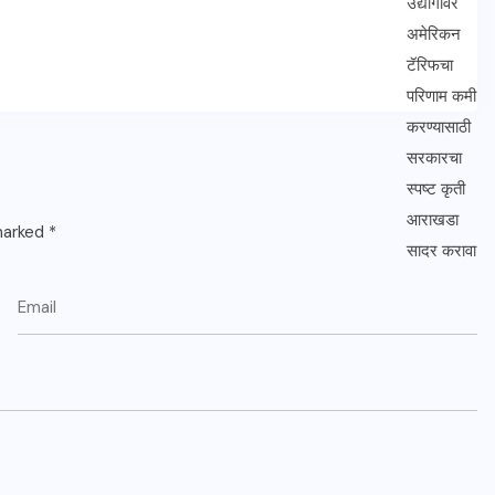
 marked
*