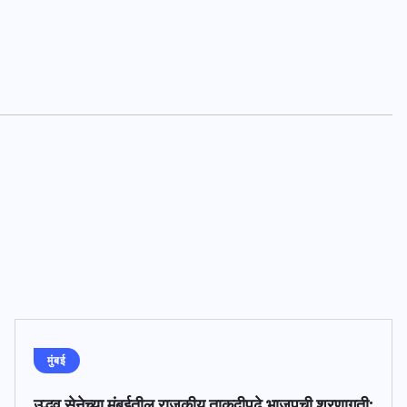
मुंबई
उद्धव सेनेच्या मुंबईतील राजकीय ताकदीपुढे भाजपची शरणागती: