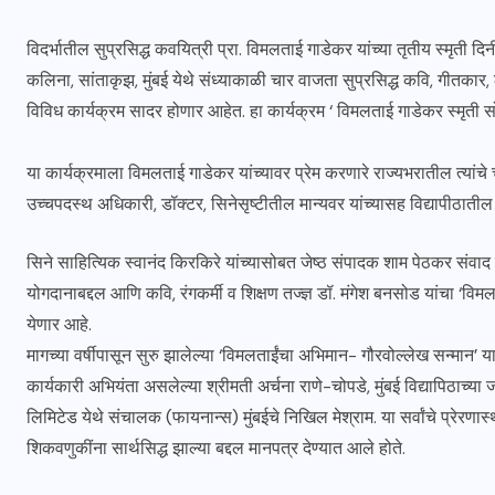
विदर्भातील सुप्रसिद्ध कवयित्री प्रा. विमलताई गाडेकर यांच्या तृतीय स्मृती द
कलिना, सांताकृझ, मुंबई येथे संध्याकाळी चार वाजता सुप्रसिद्ध कवि, गीतकार,
विविध कार्यक्रम सादर होणार आहेत. हा कार्यक्रम ‘ विमलताई गाडेकर स्मृती
या कार्यक्रमाला विमलताई गाडेकर यांच्यावर प्रेम करणारे राज्यभरातील त्यांच
उच्चपदस्थ अधिकारी, डॉक्टर, सिनेसृष्टीतील मान्यवर यांच्यासह विद्यापीठाती
​सिने साहित्यिक स्वानंद किरकिरे यांच्यासोबत जेष्ठ संपादक शाम पेठकर संवाद
योगदानाबद्दल आणि कवि, रंगकर्मी व शिक्षण तज्ज्ञ डॉ. मंगेश बनसोड यांचा ‘वि
येणार आहे.
​मागच्या वर्षीपासून सुरु झालेल्या ‘विमलताईंचा अभिमान- गौरवोल्लेख सन्मान’
कार्यकारी अभियंता असलेल्या श्रीमती अर्चना राणे-चोपडे, मुंबई विद्यापिठाच्य
लिमिटेड येथे संचालक (फायनान्स) मुंबईचे निखिल मेश्राम. या सर्वांचे प्रेरणास्था
शिकवणुकींना सार्थसिद्ध झाल्या बद्दल मानपत्र देण्यात आले होते.