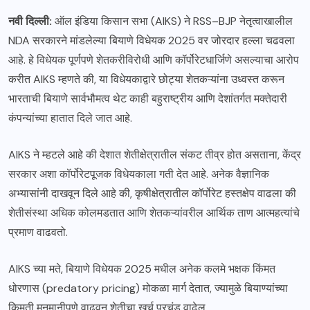
नवी दिल्ली:
ऑल इंडिया किसान सभा (AIKS) ने RSS–BJP नेतृत्वाखालील
NDA सरकारने मांडलेल्या बियाणे विधेयक 2025 वर जोरदार हल्ला चढवला
आहे. हे विधेयक पूर्णपणे शेतकरीविरोधी आणि कॉर्पोरेटधार्जिणे असल्याचा आरोप
करीत AIKS म्हणते की, या विधेयकाद्वारे छोट्या शेतकऱ्यांना उध्वस्त करून
भारताची बियाणे सार्वभौमत्व थेट काही बहुराष्ट्रीय आणि देशांतर्गत मक्तेदारी
कंपन्यांच्या हातात दिले जात आहे.
AIKS ने म्हटले आहे की देशात शेतीक्षेत्रातील संकट तीव्र होत असताना, केंद्र
सरकार अशा कॉर्पोरेटपूजक विधेयकाला गती देत आहे. अनेक वैज्ञानिक
अभ्यासांनी दाखवून दिले आहे की, कृषीक्षेत्रातील कॉर्पोरेट हस्तक्षेप वाढला की
शेतीसंस्था अधिक कोलमडतात आणि शेतकऱ्यांवरील आर्थिक ताण आत्महत्यांचे
प्रमाण वाढवतो.
AIKS च्या मते, बियाणे विधेयक 2025 मधील अनेक कलमे भक्षक किंमत
धोरणास (predatory pricing) मोकळा मार्ग देतात, ज्यामुळे बियाण्यांच्या
किमती मनमानीपणे वाढवून शेतीचा खर्च प्रचंड वाढेल.