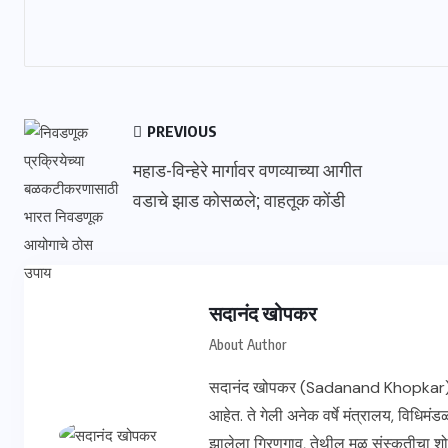
PREVIOUS
महाड-विन्हेरे मार्गावर वणव्याच्या आगीत
वडाचे झाड कोसळले; वाहतूक कोंडी
सदानंद खोपकर
About Author
सदानंद खोपकर (Sadanand Khopkar) हे ज्
आहेत. ते गेली अनेक वर्षे मंत्रालय, विधिम
झालेला गिरणगाव, तेथील मूळ संस्कृतीचा शो