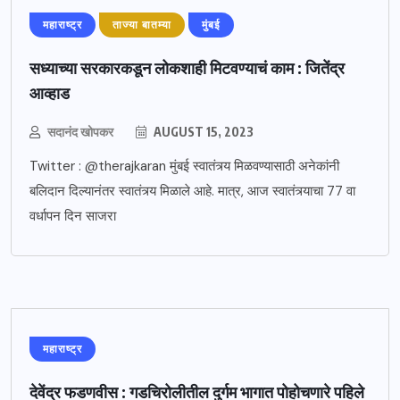
महाराष्ट्र
ताज्या बातम्या
मुंबई
सध्याच्या सरकारकडून लोकशाही मिटवण्याचं काम : जितेंद्र
आव्हाड
सदानंद खोपकर
AUGUST 15, 2023
Twitter : @therajkaran मुंबई स्वातंत्र्य मिळवण्यासाठी अनेकांनी
बलिदान दिल्यानंतर स्वातंत्र्य मिळाले आहे. मात्र, आज स्वातंत्र्याचा 77 वा
वर्धापन दिन साजरा
महाराष्ट्र
देवेंद्र फडणवीस : गडचिरोलीतील दुर्गम भागात पोहोचणारे पहिले