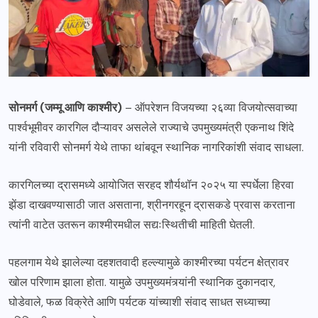
सोनमर्ग (जम्मू आणि काश्मीर)
– ऑपरेशन विजयच्या २६व्या विजयोत्सवाच्या
पार्श्वभूमीवर कारगिल दौऱ्यावर असलेले राज्याचे उपमुख्यमंत्री एकनाथ शिंदे
यांनी रविवारी सोनमर्ग येथे ताफा थांबवून स्थानिक नागरिकांशी संवाद साधला.
कारगिलच्या द्रासमध्ये आयोजित सरहद शौर्यथॉन २०२५ या स्पर्धेला हिरवा
झेंडा दाखवण्यासाठी जात असताना, श्रीनगरहून द्रासकडे प्रवास करताना
त्यांनी वाटेत उतरून काश्मीरमधील सद्यःस्थितीची माहिती घेतली.
पहलगाम येथे झालेल्या दहशतवादी हल्ल्यामुळे काश्मीरच्या पर्यटन क्षेत्रावर
खोल परिणाम झाला होता. यामुळे उपमुख्यमंत्र्यांनी स्थानिक दुकानदार,
घोडेवाले, फळ विक्रेते आणि पर्यटक यांच्याशी संवाद साधत सध्याच्या