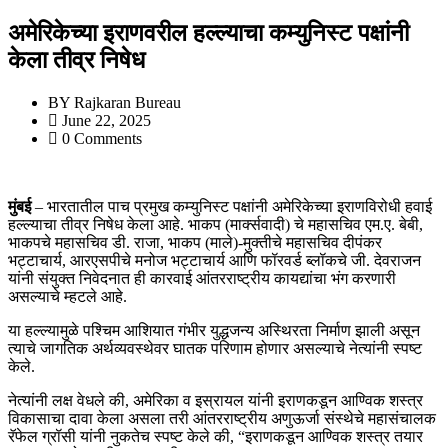
अमेरिकेच्या इराणवरील हल्ल्याचा कम्युनिस्ट पक्षांनी
केला तीव्र निषेध
BY
Rajkaran Bureau
June 22, 2025
0 Comments
मुंबई
– भारतातील पाच प्रमुख कम्युनिस्ट पक्षांनी अमेरिकेच्या इराणविरोधी हवाई
हल्ल्याचा तीव्र निषेध केला आहे. भाकप (मार्क्सवादी) चे महासचिव एम.ए. बेबी,
भाकपचे महासचिव डी. राजा, भाकप (माले)-मुक्तीचे महासचिव दीपंकर
भट्टाचार्य, आरएसपीचे मनोज भट्टाचार्य आणि फॉरवर्ड ब्लॉकचे जी. देवराजन
यांनी संयुक्त निवेदनात ही कारवाई आंतरराष्ट्रीय कायद्यांचा भंग करणारी
असल्याचे म्हटले आहे.
या हल्ल्यामुळे पश्चिम आशियात गंभीर युद्धजन्य अस्थिरता निर्माण झाली असून
त्याचे जागतिक अर्थव्यवस्थेवर घातक परिणाम होणार असल्याचे नेत्यांनी स्पष्ट
केले.
नेत्यांनी लक्ष वेधले की, अमेरिका व इस्रायल यांनी इराणकडून आण्विक शस्त्र
विकासाचा दावा केला असला तरी आंतरराष्ट्रीय अणुऊर्जा संस्थेचे महासंचालक
रॅफेल ग्रॉसी यांनी नुकतेच स्पष्ट केले की, “इराणकडून आण्विक शस्त्र तयार