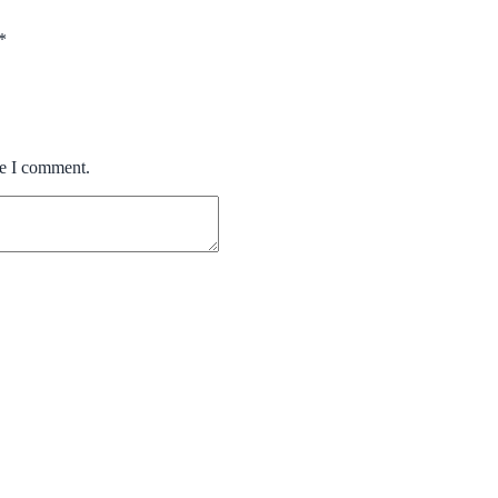
*
me I comment.