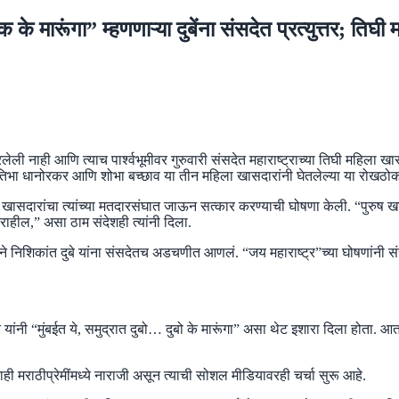
ंगा” म्हणणाऱ्या दुबेंना संसदेत प्रत्युत्तर; तिघी 
 नाही आणि त्याच पार्श्वभूमीवर गुरुवारी संसदेत महाराष्ट्राच्या तिघी महिला खा
ड, प्रतिभा धानोरकर आणि शोभा बच्छाव या तीन महिला खासदारांनी घेतलेल्या या रोखठ
सदारांचा त्यांच्या मतदारसंघात जाऊन सत्कार करण्याची घोषणा केली. “पुरुष खासदार
राहील,” असा ठाम संदेशही त्यांनी दिला.
 कृतीने निशिकांत दुबे यांना संसदेतच अडचणीत आणलं. “जय महाराष्ट्र”च्या घोषणांन
 यांनी “मुंबईत ये, समुद्रात दुबो… दुबो के मारूंगा” असा थेट इशारा दिला होता. आ
े काही मराठीप्रेमींमध्ये नाराजी असून त्याची सोशल मीडियावरही चर्चा सुरू आहे.