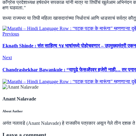
काँग्रेस प्रदेशाध्यक्ष हर्षवर्धन सपकाळ यांनी मात्र या तिघींचं खुलेआम अभिनंद
क्षण घडवला.”
सध्या राज्यभर या तिघी महिला खासदारांच्या निर्धाराचं आणि धाडसाचं सर्वत्र क
Previous
Eknath Shinde : संत साहित्य १४ भाषांमध्ये पोहोचवणार – उपमुख्यमंत्री एकनाथ 
Next
Chandrashekhar Bawankule : “यापुढे फेसॲपवर हजेरी नाही… तर पगारही 
Anant Nalavade
About Author
अनंत नलावडे (Anant Nalavade) हे राजकीय पत्रकार असून गेले तीन दशक त
Leave a comment