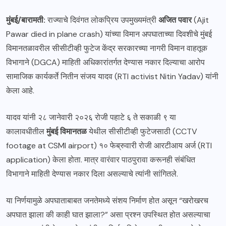
मुंबई/बारामती:
राज्याचे दिवंगत लोकप्रिय उपमुख्यमंत्री
अजित पवार
(Ajit
Pawar died in plane crash) यांच्या विमान अपघाताच्या दिवशीचे मुंबई
विमानतळावरील सीसीटीव्ही फुटेज केंद्र सरकारच्या नागरी विमान वाहतूक
विभागाने (DGCA) माहिती अधिकारांतर्गत देण्यास नकार दिल्याचा आरोप
सामाजिक कार्यकर्ते नितीन संजय यादव (RTI activist Nitin Yadav) यांनी
केला आहे.
यादव यांनी २८ जानेवारी २०२६ रोजी पहाटे ६ ते सकाळी ९ या
कालावधीतील
मुंबई विमानतळ
येथील सीसीटीव्ही फुटेजसाठी (CCTV
footage at CSMI airport) १० फेब्रुवारी रोजी आरटीआय अर्ज (RTI
application) केला होता. मात्र वारंवार पाठपुरावा करूनही संबंधित
विभागाने माहिती देण्यास नकार दिला असल्याचे त्यांनी सांगितले.
या निर्णयामुळे अपघाताबाबत जनतेमध्ये संशय निर्माण होत असून “खरोखरच
अपघात झाला की काही घात झाला?” असा प्रश्न उपस्थित होत असल्याचा