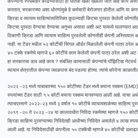
कंपन्यांना स्पर्धेबाहेर काढण्यासाठी ही घातक खेळी खेळली जात आहे काय असा 
करतात, सरकारच्या अशा धोरणांमुळे हे कर्मचारी बेरोजगार होतील आणि या कंपन्या
क्रिडा व व्यायाम साहित्यांव्यतिरिक्त कुठल्याही किटचा पुरवठा केलेली कोणत
किटचा पुरवठा देण्याचा देण्याचा अनुभव असावा अशी अट यामध्ये घालण्यात आली
ठिकाणी क्रिडा आणि व्यायाम साहित्य पुरवलेली कोणतीही कंपनी अस्तित्वात आहे 
नाही. या टेंडर मधील ५२ कोटींची सिंगल ऑर्डर मिळालेली कंपनी पात्र ठरेल
४० टक्के रकमेचे म्हणजे ६० कोटींचे काम केलेली कंपनी पात्र ठरेल अशी अट आहे
हा सरकारचा डाव आहे काय ? संबंधित कामासाठी कंपन्यांचे पॉझिटिव्ह नेटवर्थ
व्यायाम क्षेत्रातील कंपन्या जवळपास बंद पडल्या होत्या. त्यांचे कोरोना काळात
२०२२ -२३ मध्ये याबाबतच्या १५० कोटींच्या टेंडर मध्ये बयाना रक्कम (EMD)
रुपयांच्या टेंडर साठी १.५ कोटी बयाना रक्कम मागवण्यात आली आहे. याचा अर्
त्याचप्रमाणे २०२२-२३ मध्ये ३ वर्षात १० कोटींचे व्यायामशाळेच्या साहित्य पुर
२०१९ -२० ते २०२३ -२४ या कालावधीत निविदा रकमेच्या म्हणजे १५० कोटी रकम
क्रिडा साहित्य पुरवण्याच्या निविदेतही आधीच्या निविदेत असलेले ४ लाख रु
आली आहे. या निविदेसाठीही कंपनीला ५० टक्केंची म्हणजे ४० कोटींची उलाढ