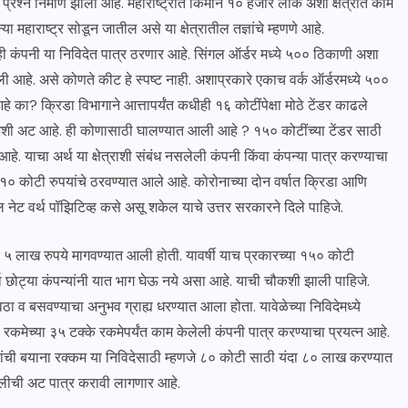
प्रश्न निर्माण झाला आहे. महाराष्ट्रात किमान १० हजार लोक अशा क्षेत्रात काम
 महाराष्ट्र सोडून जातील असे या क्षेत्रातील तज्ञांचे म्हणणे आहे.
ीही कंपनी या निविदेत पात्र ठरणार आहे. सिंगल ऑर्डर मध्ये ५०० ठिकाणी अशा
 आहे. असे कोणते कीट हे स्पष्ट नाही. अशाप्रकारे एकाच वर्क ऑर्डरमध्ये ५००
का? क्रिडा विभागाने आत्तापर्यंत कधीही १६ कोटींपेक्षा मोठे टेंडर काढले
 अशी अट आहे. ही कोणासाठी घालण्यात आली आहे ? १५० कोटींच्या टेंडर साठी
. याचा अर्थ या क्षेत्राशी संबंध नसलेली कंपनी किंवा कंपन्या पात्र करण्याचा
 १० कोटी रुपयांचे ठरवण्यात आले आहे. कोरोनाच्या दोन वर्षात क्रिडा आणि
ील नेट वर्थ पॉझिटिव्ह कसे असू शकेल याचे उत्तर सरकारने दिले पाहिजे.
 ५ लाख रुपये मागवण्यात आली होती. यावर्षी याच प्रकारच्या १५० कोटी
थ छोट्या कंपन्यांनी यात भाग घेऊ नये असा आहे. याची चौकशी झाली पाहिजे.
वठा व बसवण्याचा अनुभव ग्राह्य धरण्यात आला होता. यावेळेच्या निविदेमध्ये
ेच्या ३५ टक्के रकमेपर्यंत काम केलेली कंपनी पात्र करण्याचा प्रयत्न आहे.
पयांची बयाना रक्कम या निविदेसाठी म्हणजे ८० कोटी साठी यंदा ८० लाख करण्यात
ालीची अट पात्र करावी लागणार आहे.