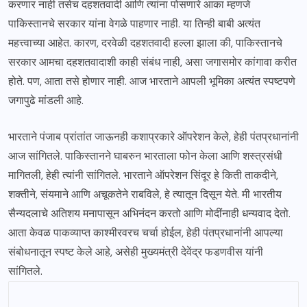
करणार नाही तसेच दहशतवादी आणि त्यांना पोसणारे आका म्हणजे
पाकिस्तानचे सरकार यांना वेगळे पाहणार नाही. या तिन्ही बाबी अत्यंत
महत्त्वाच्या आहेत. कारण, दरवेळी दहशतवादी हल्ला झाला की, पाकिस्तानचे
सरकार आमचा दहशतवादाशी काही संबंध नाही, असा जगासमोर कांगावा करीत
होते. पण, आता तसे होणार नाही. आज भारताने आपली भूमिका अत्यंत स्पष्टपणे
जगापुढे मांडली आहे.
भारताने पंजाब प्रांतांत जाऊनही कशाप्रकारे ऑपरेशन केले, हेही पंतप्रधानांनी
आज सांगितले. पाकिस्तानने घाबरुन भारताला फोन केला आणि शस्त्रसंधी
मागितली, हेही त्यांनी सांगितले. भारताने ऑपरेशन सिंदूर हे किती ताकदीने,
शक्तीने, संयमाने आणि अचूकतेने राबविले, हे त्यातून दिसून येते. मी भारतीय
सैन्यदलाचे अतिशय मनापासून अभिनंदन करतो आणि मोदींनाही धन्यवाद देतो.
आता केवळ पाकव्याप्त काश्मीरवरच चर्चा होईल, हेही पंतप्रधानांनी आपल्या
संबोधनातून स्पष्ट केले आहे, असेही मुख्यमंत्री देवेंद्र फडणवीस यांनी
सांगितले.