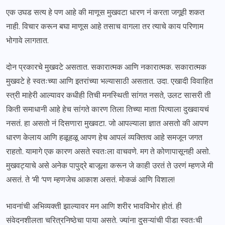
एक उघड सत्य हे पण आहे की माणूस मुखवटा धारण नं करता जगूही शकत
नाही. विचार करून बघा माणूस आहे तसाच वागला तर त्याचे काय परिणाम
भोगावे लागतात.
दोन प्रकारचे मुखवटे असतात. सकारात्मक आणि नकारात्मक. सकारात्मक
मुखवटे हे स्वतःच्या आणि इतरांच्या भल्यासाठी असतात. उदा. एखादी विवाहित
स्त्री माहेरी आल्यावर कधीही तिची मनस्थिती सांगत नसते, उलट सासरी ती
किती समाधानी आहे हेच सांगते कारण तिला तिच्या माता पित्याला दुखवायचं
नसतं. हा असतो नं दिसणारा मुखवटा. जो आपल्याला ज्ञात असतो की आपण
धारण केलाय आणि हळूहळू आपण हेच आपलं व्यक्तित्व आहे समजून जगत
राहतो. यामागे एक कारण असते स्वतःला वाचवणे. मग ते कोणापासूनही असो.
मुखवट्याचे असे अनेक पापुद्रे बाजूला करून जे काही उरतं ते उरणं म्हणजे मी
असतं. ते ‘मी ‘पण म्हणजेच आकाश असतं. मोकळं आणि विशाल!
भावनांची अभिव्यक्ती झाल्यावर मन आणि शरीर भावविभोर होतं. ही
संवेदनशीलता चरित्रनिष्ठेचा पाया असते. ज्यांना दुसऱ्यांची पीडा स्वतःची