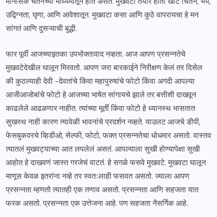
मानसिक चेतनेच्या माध्यमातून होत असतं. मुखवटा तयार होतो खोटं चिंतन, भय,
उद्विग्नता, घृणा, आणि आवेशातून. मुखवटा कसा आणि कुठे वापरायचा हे मन
सांगतं आणि दुसऱ्याची बुद्धी.
फार पूर्वी आजच्याइतका उपभोक्तावाद नव्हता. आज आपण प्रसन्नतेचे
मुखवटेदेखील घालून मिरवतो. आपण जरा बारकाईने निरीक्षण केलं तर दिसेल
की कुठल्याही देवी -देवतांचे किंवा महापुरुषांचे फोटो किंवा अगदी आपल्या
आजीआजोबांचे फोटो हे आजच्या भाषेत सांगायचे झाले तर बत्तीशी दाखवून
काढलेले आढळणार नाहीत. त्यांच्या मूर्ती किंवा फोटो हे ध्यानस्थ भासतात
सुखस्थ नाही कारण त्यावेळी भावनांचे प्रदर्शन नव्हते. याउलट आजचे डीपी,
फेसबुकवरचे व्हिडीओ, सेल्फी, फोटो, फक्त प्रसन्नतेचा धोधमार असतो. वास्तव
त्यातलं मुखवट्याच्या आत लपलेलं असतं. आपल्याला सुखी होण्यापेक्षा सुखी
आहोत हे दाखवणं जास्त गरजेचं वाटतं. हे सगळे फसवे मुखवटे. मुखवटा घालून
माणूस केवळ इतरांना नव्हे तर स्वतःलाही फसवत असतो. ज्याला आपण
प्रसन्नता म्हणतो त्यातही एक तणाव असतो. प्रसन्नता आणि सहजता यात
फरक असतो. प्रसन्नता एक उत्तेजना आहे. पण सहजता नैसर्गिक आहे.