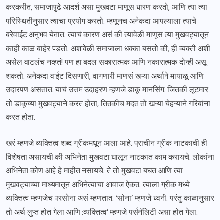
करकरीत, समाजापुढे आदर्श असा मुखवटा माणूस धारण करतो, आणि त्या त्या
परिस्थितीनुसार त्याचा प्रयोग करतो. म्हणूनच अनेकदा आपल्याला त्याचे
बरेवाईट अनुभव येतात. त्याचं कारण असं की त्यावेळी माणूस त्या मुखवट्यातून
काही काळ बाहेर पडतो. अशावेळी समाजाला धक्का बसतो की, ही व्यक्ती अशी
असेल वाटलंच नव्हतं! पण हा बदल सकारात्मक आणि नकारात्मक दोन्ही असू
शकतो. अनेकदा वाईट दिसणारी, वागणारी माणसं खऱ्या अर्थाने मायाळू आणि
उदारपण असतात. याचं उत्तम उदाहरण म्हणजे डाकू मानसिंग. जितकी लूटमार
तो डाकूच्या मुखवट्याने करत होता, तितकीच मदत तो खऱ्या चेहऱ्याने गरिबांना
करत होता.
खरं म्हणजे व्यक्तित्व शब्द ग्रीकमधून आला आहे. प्राचीन ग्रीक नाटकाची ही
विशेषता असायची की अभिनेता मुखवटा घालून नाटकात काम करायचे. लोकांना
अभिनेता कोण आहे हे माहीत नसायचे. ते तो मुखवटा बघत आणि त्या
मुखवट्याच्या माध्यमातून अभिनेत्याचा आवाज ऐकत. त्याला ग्रीक मध्ये
व्यक्तित्व म्हणजेच परसोना असं म्हणतात. ‘सोना’ म्हणजे ध्वनी. परंतु काळानुसार
तो अर्थ लुप्त होत गेला आणि :व्यक्तित्व’ म्हणजे पर्सनॅलिटी असा होत गेला.