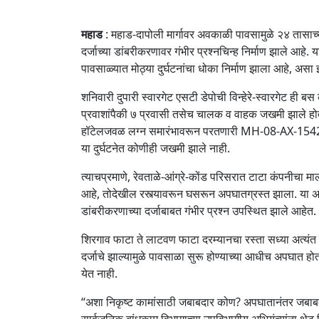
महाड
: महाड-दापोली मार्गावर अवकाळी पावसामुळे २४ तासाच्य
दर्जाच्या डांबरीकरणावर गंभीर प्रश्नचिन्ह निर्माण झाले आहे
पावसाळ्यात मोठ्या दुर्घटनांचा धोका निर्माण झाला आहे, असा
शनिवारी दुपारी स्वारगेट एसटी डेपोची विन्हेरे-स्वारगेट ह
प्रवाशांपैकी ७ प्रवासी तसेच चालक व वाहक जखमी झाले ह
हॉटेलजवळ लग्न समारंभावरून परतणारी MH-08-AX-1542 क्
या दुर्घटनेत कोणीही जखमी झाले नाही.
त्याचप्रमाणे, रेवताळे-आंग्रे-कोंड परिसरात टाटा कंपनीचा
आहे, तोदेखील रस्त्यावरून घसरून अपघातग्रस्त झाला. या अप
डांबरीकरणाच्या दर्जाबाबत गंभीर प्रश्न उपस्थित झाले आहेत.
शिरगाव फाटा ते लाटवण फाटा दरम्यानचा रस्ता सध्या अत्यं
दर्जाचे झाल्यामुळे पावसाळा सुरू होण्याच्या आधीच अपघात 
येत नाही.
“अशा निकृष्ट कामांसाठी जबाबदार कोण? अपघातानंतर जबाब