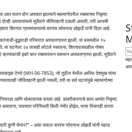
ा आत सलग दोन अपघात झाल्याने महामार्गावरील रस्त्याच्या निकृष्ट
. या दोन्ही अपघातांमध्ये सुदैवाने जीवितहानी टळली असली, तरी आगामी
S
 इशारा शिरगाव ग्रामपंचायतचे सरपंच सोमनाथ ओझर्डे यांनी दिला आहे.
M
ी बस करंजाडी-बुद्धवाडी परिसरात अपघातग्रस्त झाली. या बसमधील १५
ोते. या घटनेला २४ तासही लोटले नसताना, शिरगावजवळील गोमंत
रमांकाची इको कार रस्त्यावरून घसरून अपघातग्रस्त झाली. सुदैवाने
महत
आपल
 मालवाहतूक टेम्पो (MH-06-7853), जो तुढील येथील आरिफ देशमुख यांचा
घातातही जीवितहानी झाली नसली, तरी या सर्व घटनांमुळे महामार्गाच्या
त निसरडा आणि धोकादायक बनला आहे. डांबरीकरणाचे काम अत्यंत निकृष्ट
होत असताना, पावसात परिस्थिती किती गंभीर होईल, याचा विचारही करता
दारी कुणी घेणार?” – असा सवाल सरपंच सोमनाथ ओझर्डे यांनी महाड