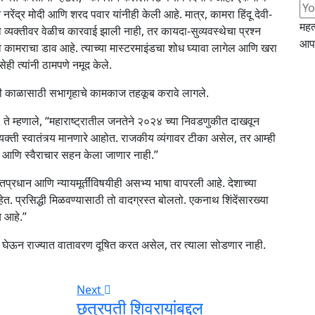
धान नरेंद्र मोदी आणि शरद पवार यांनीही केली आहे. मात्र, कामरा हिंदू देवी-
महत
्यक्तीवर वेळीच कारवाई झाली नाही, तर कायदा-सुव्यवस्थेचा प्रश्न
आपल
चा कामराचा डाव आहे. त्याच्या मास्टरमाइंडचा शोध घ्यावा लागेल आणि खरा
ही त्यांनी ठामपणे नमूद केले.
ाही काळासाठी सभागृहाचे कामकाज तहकूब करावे लागले.
 ते म्हणाले, “महाराष्ट्रातील जनतेने २०२४ च्या निवडणुकीत दाखवून
यक्ती स्वातंत्र्य मानणारे आहोत. राजकीय व्यंगावर टीका असेल, तर आम्ही
ेक आणि स्वैराचार सहन केला जाणार नाही.”
ंतप्रधान आणि न्यायमूर्तींविषयीही असभ्य भाषा वापरली आहे. देशाच्या
हेत. प्रसिद्धी मिळवण्यासाठी तो वादग्रस्त बोलतो. एकनाथ शिंदेंसारख्या
य आहे.”
ारी घेऊन राज्यात वातावरण दूषित करत असेल, तर त्याला सोडणार नाही.
Next
छत्रपती शिवरायांबद्दल