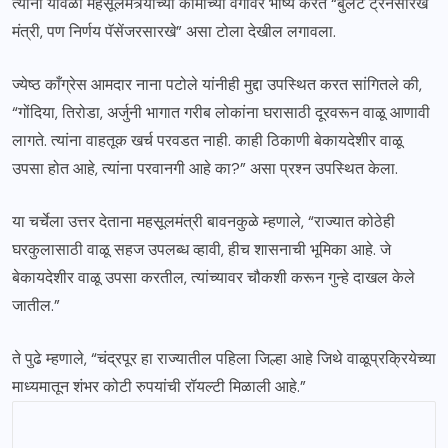
त्यांनी यावेळी महसूलमंत्र्यांच्या कामाच्या वेगावर भाष्य करत “बुलेट ट्रेनसारखे
मंत्री, पण निर्णय पॅसेंजरसारखे” असा टोला देखील लगावला.
ज्येष्ठ काँग्रेस आमदार नाना पटोले यांनीही मुद्दा उपस्थित करत सांगितले की,
“गोंदिया, तिरोडा, अर्जुनी भागात गरीब लोकांना घरासाठी दूरवरून वाळू आणावी
लागते. त्यांना वाहतूक खर्च परवडत नाही. काही ठिकाणी बेकायदेशीर वाळू
उपसा होत आहे, त्यांना परवानगी आहे का?” असा प्रश्न उपस्थित केला.
या चर्चेला उत्तर देताना महसूलमंत्री बावनकुळे म्हणाले, “राज्यात कोठेही
घरकुलासाठी वाळू सहज उपलब्ध व्हावी, हीच शासनाची भूमिका आहे. जे
बेकायदेशीर वाळू उपसा करतील, त्यांच्यावर चौकशी करून गुन्हे दाखल केले
जातील.”
ते पुढे म्हणाले, “चंद्रपूर हा राज्यातील पहिला जिल्हा आहे जिथे वाळूप्रक्रियेच्या
माध्यमातून शंभर कोटी रुपयांची रॉयल्टी मिळाली आहे.”