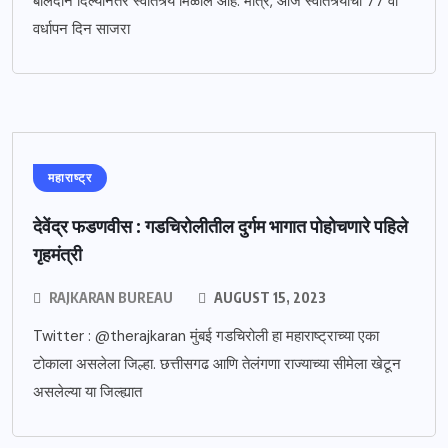
बलिदान दिल्यानंतर स्वातंत्र्य मिळाले आहे. मात्र, आज स्वातंत्र्याचा 77 वा
वर्धापन दिन साजरा
महाराष्ट्र
देवेंद्र फडणवीस : गडचिरोलीतील दुर्गम भागात पोहोचणारे पहिले
गृहमंत्री
RAJKARAN BUREAU
AUGUST 15, 2023
Twitter : @therajkaran मुंबई गडचिरोली हा महाराष्ट्राच्या एका
टोकाला असलेला जिल्हा. छत्तीसगढ आणि तेलंगणा राज्याच्या सीमेला खेटून
असलेल्या या जिल्ह्यात