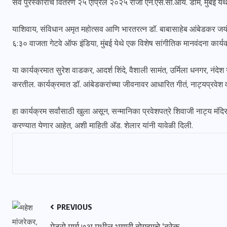
सर्व पुरस्कारांचे वितरण २५ एप्रिल २०२५ रोजी एन.एस.सी.आय. डोम, मुंबई ये
याशिवाय, संविधान अमृत महोत्सव आणि भारतरत्न डॉ. बाबासाहेब आंबेडकर जयंती
६:३० वाजता गेटवे ऑफ इंडिया, मुंबई येथे एक विशेष सांगीतिक मानवंदना का
या कार्यक्रमात सुरेश वाडकर, आदर्श शिंदे, वैशाली सामंत, उर्मिला धनगर, 
करतील. कार्यक्रमात डॉ. आंबेडकरांच्या जीवनावर आधारित गीतं, नाट्यप्रवेश 
हा कार्यक्रम सर्वांसाठी खुला असून, सन्मानिका प्रवेशपत्रे शिवाजी नाट्य मंदिर व
करण्यात येणार आहेत, अशी माहिती ॲड. शेलार यांनी यावेळी दिली.
PREVIOUS
मेट्रो मार्ग ७अ मधील भुयारी बोगद्याचे ‘ब्रेक