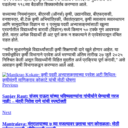
पडलेल्या ११८व्या बैठकीत शिक्कामोर्तब करण्यात आले.
सध्याच्या नियमांनुसार, बीएस्सी (ऑनर्स) कृषी, उद्यानविद्या, बीएफएससी,
वनशास्त्र, बी.टेक कृषी अभियांत्रिकी, जैवतंत्रज्ञान, कृषी व्यवसाय व्यवस्थापन
आणि सामुदायिक विज्ञान या ९ प्रमुख पदवी अभ्यासक्रमांसाठी खुल्या
प्रवर्गातील विद्यार्थ्यांना बारावी (विज्ञान) मध्ये किमान ५० टक्के गुण आवश्यक
होते. मात्र अनेक विद्यार्थी ही अट पूर्ण करू न शकल्याने ते प्रवेशापासून वंचित
राहत होते.
“नवीन सुधारणेमुळे विद्यार्थ्यांसाठी कृषी शिक्षणाची दारे खुले होणार आहेत. या
पार्श्वभूमीवर कृषी विभागाने प्रवेश अर्ज भरण्याची अंतिम तारीख २७ जुलै २०२५
निश्चित केली असून विद्यार्थ्यांनी विहित मुदतीत अर्ज प्रक्रिया पूर्ण करावी,” असे
आवाहन कृषी विभागाकडून करण्यात आले आहे.
Previous
Sanjay Raut: संजय राऊत यांच्या भविष्यवाण्यांना गांभीर्याने घेण्याची गरज
नाही! – मंत्री नितेश राणे यांची स्पष्टोक्ती
Next
Mantralaya: मंत्रालयाच्या ७ व्या मजल्यावर छताचा भाग कोसळला; मोठी