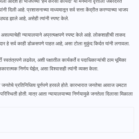
दिलेला आदेश हा भाजपच्या ‘हम करेसो कायदा’ या मनमानी वृत्तीला जबरदस्त
ांनी दिली आहे. प्रशासनाच्या माध्यमातून सर्व सत्ता केंद्रीत करण्याच्या भाजप
ड झाले आहे, असेही त्यांनी स्पष्ट केले.
 असल्याचेही न्यायालयाने अप्रत्यक्षपणे स्पष्ट केले आहे. लोकशाहीची ताकद
र हे सर्व काही डोळसपणे पाहत आहे, असा टोला मुकुंद किर्दत यांनी लगावला.
 स्वतंत्रपणे लढवेल, अशी पक्षातील कार्यकर्ते व पदाधिकाऱ्यांची ठाम भूमिका
ात्मक निर्णय घेईल, असा विश्वासही त्यांनी व्यक्त केला.
ाने जनतेचे प्रतिनिधित्व पूर्णपणे हरवले होते. कारभारात जनतेचा आवाज उमटत
परिस्थिती होती. मात्र आता न्यायालयाच्या निर्णयामुळे जनतेला दिलासा मिळाला