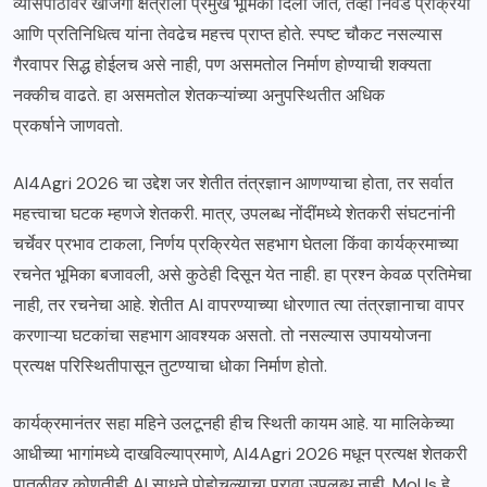
व्यासपीठावर खाजगी क्षेत्राला प्रमुख भूमिका दिली जाते, तेव्हा निवड प्रक्रिया
आणि प्रतिनिधित्व यांना तेवढेच महत्त्व प्राप्त होते. स्पष्ट चौकट नसल्यास
गैरवापर सिद्ध होईलच असे नाही, पण असमतोल निर्माण होण्याची शक्यता
नक्कीच वाढते. हा असमतोल शेतकऱ्यांच्या अनुपस्थितीत अधिक
प्रकर्षाने जाणवतो.
AI4Agri 2026 चा उद्देश जर शेतीत तंत्रज्ञान आणण्याचा होता, तर सर्वात
महत्त्वाचा घटक म्हणजे शेतकरी. मात्र, उपलब्ध नोंदींमध्ये शेतकरी संघटनांनी
चर्चेवर प्रभाव टाकला, निर्णय प्रक्रियेत सहभाग घेतला किंवा कार्यक्रमाच्या
रचनेत भूमिका बजावली, असे कुठेही दिसून येत नाही. हा प्रश्न केवळ प्रतिमेचा
नाही, तर रचनेचा आहे. शेतीत AI वापरण्याच्या धोरणात त्या तंत्रज्ञानाचा वापर
करणाऱ्या घटकांचा सहभाग आवश्यक असतो. तो नसल्यास उपाययोजना
प्रत्यक्ष परिस्थितीपासून तुटण्याचा धोका निर्माण होतो.
कार्यक्रमानंतर सहा महिने उलटूनही हीच स्थिती कायम आहे. या मालिकेच्या
आधीच्या भागांमध्ये दाखविल्याप्रमाणे, AI4Agri 2026 मधून प्रत्यक्ष शेतकरी
पातळीवर कोणतीही AI साधने पोहोचल्याचा पुरावा उपलब्ध नाही. MoUs हे