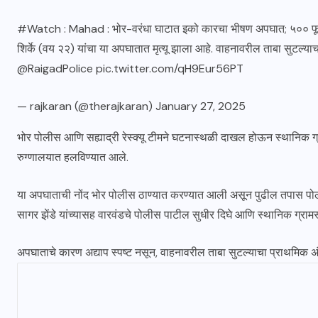
#Watch
: Mahad : भोर-वरंधा घाटात इको कारचा भीषण अपघात; ५०० फ
शिर्के (वय २२) यांचा या अपघातात मृत्यू झाला आहे. वाहनावरील ताबा सुटल्य
@RaigadPolice
⁩
pic.twitter.com/qH9Eur56PT
— rajkaran (@therajkaran)
January 27, 2025
भोर पोलीस आणि सह्याद्री रेस्क्यू टीमने घटनास्थळी दाखल होऊन स्थानिक ग्र
रुग्णालयात हलविण्यात आले.
या अपघाताची नोंद भोर पोलीस ठाण्यात करण्यात आली असून पुढील तपास पो
सागर झेंडे यांच्यासह वारवंडचे पोलीस पाटील सुधीर दिघे आणि स्थानिक ग्रामस
अपघाताचे कारण अद्याप स्पष्ट नसून, वाहनावरील ताबा सुटल्याचा प्राथमिक अ