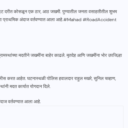
ूट दरीत कोसळून एक ठार, आठ जखमी. पुण्यातील जनता वसाहतीतील शुभम
ाचा प्राथमिक अंदाज वर्तवण्यात आला आहे.
#Mahad
#RoadAccident
⁦
ामस्थांच्या मदतीने जखमींना बाहेर काढले. मृतदेह आणि जखमींना भोर उपजिल्हा
लीस करत आहेत. घटनास्थळी पोलिस हवालदार राहुल मखरे, सुनिल चव्हाण,
्थांनी मदत कार्यात योगदान दिले.
ंदाज वर्तवण्यात आला आहे.