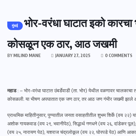
भोर-वरंधा घाटात इको कारचा
मुंबई
कोसळून एक ठार, आठ जखमी
BY
MILIND MANE
JANUARY 27, 2025
0 COMMENTS
महाड
: – भोर-वरंधा घाटात उंबर्डेवाडी (ता. भोर) येथील वळणावर चालकाच
कोसळली. या भीषण अपघातात एक जण ठार, तर आठ जण गंभीर जखमी झाले आहे
प्राथमिक माहितीनुसार, पुण्यातील जनता वसाहतीतील शुभम शिर्के (वय २२) यांच
अशोक गायकवाड (वय २९, भवानीपेठ), सिद्धार्थ गणधने (वय २६, दांडेकर पूल),
(वय २५, नारायण पेठ), यशराज चंद्रलोकूल (वय २२, घोरपडे पेठ) आणि आका