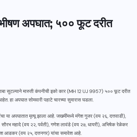
 भीषण अपघात; ५०० फूट दरीत
ा ताबा सुटल्याने मारुती कंपनीची इको कार (MH 12 UJ 9957) ५०० फूट दरीत
त. हा अपघात सोमवारी पहाटे चारच्या सुमारास घडला.
ा या अपघातात मृत्यू झाला आहे. जखमींमध्ये मंगेश गुजर (वय २६, दत्तवाडी),
 सौरभ महादे (वय २२, पर्वती), गणेश लावंडे (वय २७, धायरी), अभिषेक रेळेकर
श आडकर (वय २५, दत्तनगर) यांचा समावेश आहे.