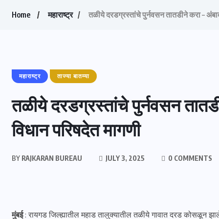
Home
महाराष्ट्र
तळीये दरडग्रस्तांचे पुर्नवसन तातडीने करा – अंब
महाराष्ट्र
ताज्या बातम्या
तळीये दरडग्रस्तांचे पुर्नवसन तातड
विधान परिषदेत मागणी
BY
RAJKARAN BUREAU
JULY 3, 2025
0 COMMENTS
मुंबई
: रायगड जिल्ह्यातील महाड तालुक्यातील तळीये गावात दरड कोसळून झालेल्या