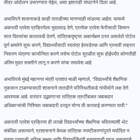
तीव्र आंदोलन उभारण्यात येईल, असा इशाराही संघटनेने दिला आहे.
अभाविपने शासनाकडे काही तातडीच्या मागण्याही मांडल्या आहेत. यामध्ये
अकरावी प्रवेश प्रक्रियेला मुदतवाढ देणे, प्रत्येक प्रवेश फेरीसाठी किमान
सात दिवसांचा कालावधी ठेवणे, तांत्रिकदृष्ट्या अकार्यक्षम ठरत असलेले पोर्टल
पूर्ण क्षमतेने सुरू करणे, विद्यार्थ्यांसाठी स्वतंत्र हेल्पडेस्क आणि प्रभावी तक्रार
निवारण यंत्रणा कार्यान्वित करणे तसेच पोर्टल सुरळीत सुरू होईपर्यंत कोणतीही
अंतिम मुदत सक्तीने लागू न करणे यांचा समावेश आहे.
अभाविपचे मुंबई महानगर मंत्री प्रशांत माळी म्हणाले, “विद्यार्थ्यांचे शैक्षणिक
नुकसान टाळण्यासाठी शासनाने तातडीने परिस्थितीकडे गांभीर्याने लक्ष देणे
आवश्यक आहे. वारंवार उद्भवणाऱ्या तांत्रिक त्रुटींबाबत जबाबदार
अधिकाऱ्यांची निश्चित जबाबदारी ठरवून योग्य ती कारवाई करण्यात यावी.”
अकरावी प्रवेश प्रक्रिया ही लाखो विद्यार्थ्यांच्या शैक्षणिक भवितव्याशी थेट
संबंधित असल्याने, प्रशासनाने केवळ तांत्रिक स्पष्टीकरणांपुरते मर्यादित न
राहता प्रणाली अधिक सक्षम आणि विद्यार्थीकेंद्री बनवण्याची गरज असल्याचे