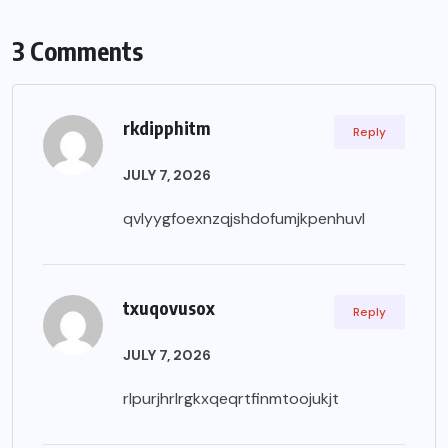
3 Comments
rkdipphitm
Reply
JULY 7, 2026
qvlyygfoexnzqjshdofumjkpenhuvl
txuqovusox
Reply
JULY 7, 2026
rlpurjhrlrgkxqeqrtfinmtoojukjt