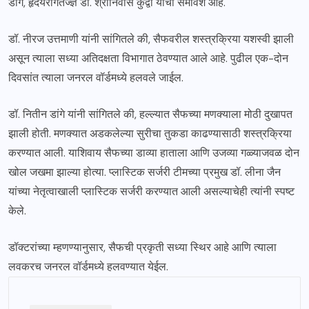
डांगे, हृदयरोगतज्ज्ञ डॉ. श्रीनिवास कुद्वा यांचा समावेश आहे.
डॉ. नीरज उत्तमाणी यांनी सांगितले की, सैफवरील शस्त्रक्रिया यशस्वी झाली
असून त्याला सध्या अतिदक्षता विभागात ठेवण्यात आले आहे. पुढील एक-दोन
दिवसांत त्याला जनरल वॉर्डमध्ये हलवले जाईल.
डॉ. नितीन डांगे यांनी सांगितले की, हल्ल्यात सैफच्या मणक्याला मोठी दुखापत
झाली होती. मणक्यात अडकलेल्या सुरीचा तुकडा काढण्यासाठी शस्त्रक्रिया
करण्यात आली. याशिवाय सैफच्या डाव्या हाताला आणि उजव्या गळ्याजवळ दोन
खोल जखमा झाल्या होत्या. प्लास्टिक सर्जरी टीमच्या प्रमुख डॉ. लीना जैन
यांच्या नेतृत्वाखाली प्लास्टिक सर्जरी करण्यात आली असल्याचेही त्यांनी स्पष्ट
केले.
डॉक्टरांच्या म्हणण्यानुसार, सैफची प्रकृती सध्या स्थिर आहे आणि त्याला
लवकरच जनरल वॉर्डमध्ये हलवण्यात येईल.