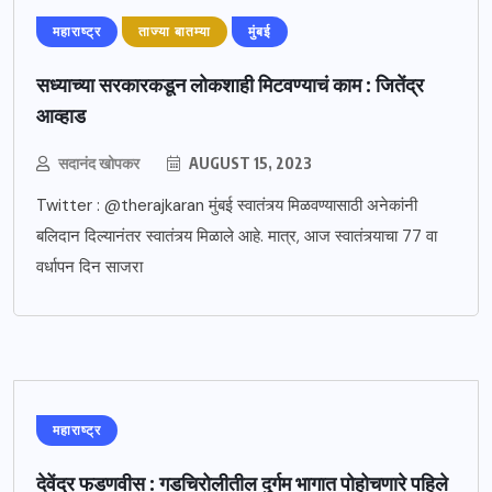
महाराष्ट्र
ताज्या बातम्या
मुंबई
सध्याच्या सरकारकडून लोकशाही मिटवण्याचं काम : जितेंद्र
आव्हाड
सदानंद खोपकर
AUGUST 15, 2023
Twitter : @therajkaran मुंबई स्वातंत्र्य मिळवण्यासाठी अनेकांनी
बलिदान दिल्यानंतर स्वातंत्र्य मिळाले आहे. मात्र, आज स्वातंत्र्याचा 77 वा
वर्धापन दिन साजरा
महाराष्ट्र
देवेंद्र फडणवीस : गडचिरोलीतील दुर्गम भागात पोहोचणारे पहिले