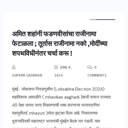
ताज्या बातम्या
महाराष्ट्र
अमित शहांनी फडणवीसांचा राजीनामा
फेटाळला ; तूर्तास राजीनामा नको ,मोदींच्या
शपथविधीनंतर चर्चा करू !
JUNE 8,
0
SUPRIYA GADIWAN
2024
COMMENTS
मुंबई : लोकसभा निवडणुकीत (Loksabha Election 2024)
महाविकास आघाडीने ( mhavikas aaghadi )बाजी मारून राज्यात
45 पेक्षा जास्त जागा मिळवण्याची भाषा करणाऱ्या भाजपप्रणित
महायुतीला( mhayuti )मोठा झटका दिला आहे. निकालाच्या
दुसऱ्यादिवशी महाराष्ट्र भाजपाची मुंबईत बैठक पार पडली. यात