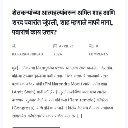
ताज्या बातम्या
महाराष्ट्र
जिल्हे
मुंबई
शेतकऱ्यांच्या आत्महत्यांवरुन अमित शाह आणि
शरद पवारांत जुंपली, शाह म्हणाले माफी मागा,
पवारांचं काय उत्तर?
APRIL 25,
0
RAJKARAN BUREAU
2024
COMMENTS
मुंबई- लोकसभा निवडणुकीचा प्रचार चांगलाच रंगत चाललेला दिसतोय.
पहिल्या टप्प्यात झालेल्या कमी मतदानानंतर सत्ताधारी भाजपाचे स्टार
प्रचारक नरेंद्र मोदी (PM Narendra Modi) आणि अमित शाह
(Amit Shah) यांनी काँग्रेसही मुस्लीमधार्जिणी असल्याचा आरोप
करण्यास सुरुवात केलीय. राम मंदिराला (Ram temple) काँग्रेस
(Congress) आणि इंडिया आघाडीनं विरोध केल्याचं ते आता सभांमध्ये
सांगतायेत. काँग्रेसचं सरकार सत्तेत आलं तर […]