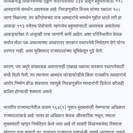
तामिळनाडू विधानसभेची एकूण सदस्यसंख्या २३४ असून बहुमतासाठी ११८
आमदारांचे समर्थन आवश्यक आहे. निवडणुकीत विजय यांच्या पक्षाला १०८
जागा मिळाल्या, तर काँग्रेसच्या पाच आमदारांचे समर्थन गृहीत धरले तरी हा
आकडा ११३ पर्यंतच पोहोचतो. म्हणजेच बहुमतासाठी आवश्यक असलेल्या
आकड्यापेक्षा ते अजूनही पाच जागांनी कमी आहेत. अशा परिस्थितीत केवळ
सर्वात मोठा पक्ष असल्याच्या आधारावर सरकार स्थापनेचे निमंत्रण देणे योग्य
ठरणार नाही, असा युक्तिवाद राज्यपालांच्या भूमिकेतून पुढे येतो.
कारण, जर अपुरे संख्याबळ असतानाही एखाद्या पक्षाला सरकार स्थापनेसाठी
संधी दिली गेली, तर त्यानंतर आमदार फोडाफोडीचे किंवा राजकीय व्यवहारांचे
आरोप निर्माण होऊ शकतात. त्यामुळे निवडणुकीत मतदारांनी दिलेला कौलही
बाधित होण्याची शक्यता असते.
भारतीय राज्यघटनेतील कलम १६४(१) नुसार मुख्यमंत्री नेमण्याचा अधिकार
राज्यपालांकडे आहे. मात्र हा अधिकार केवळ औपचारिक नसून, ज्याला
मुख्यमंत्री म्हणून निमंत्रित केले जात आहे तो व्यक्ती विधानसभेचा विश्वास
संपादन करू शकतो का, याबाबत राज्यपाल समाधानी असणे आवश्यक असते.