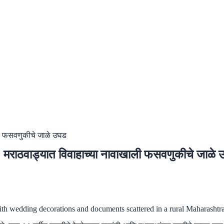
ी फसवणुकीचे जाळे उघड
राठवाड्यात विवाहाच्या नावाखाली फसवणुकीचे जाळे