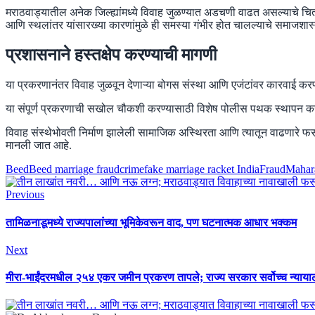
मराठवाड्यातील अनेक जिल्ह्यांमध्ये विवाह जुळण्यात अडचणी वाढत असल्याचे चि
आणि स्थलांतर यांसारख्या कारणांमुळे ही समस्या गंभीर होत चालल्याचे समाजशास्त्
प्रशासनाने हस्तक्षेप करण्याची मागणी
या प्रकरणानंतर विवाह जुळवून देणाऱ्या बोगस संस्था आणि एजंटांवर कारवाई क
या संपूर्ण प्रकरणाची सखोल चौकशी करण्यासाठी विशेष पोलीस पथक स्थापन करण्
विवाह संस्थेभोवती निर्माण झालेली सामाजिक अस्थिरता आणि त्यातून वाढणारे 
मानली जात आहे.
Beed
Beed marriage fraud
crime
fake marriage racket India
Fraud
Mahar
Previous
तामिळनाडूमध्ये राज्यपालांच्या भूमिकेवरून वाद, पण घटनात्मक आधार भक्कम
Next
मीरा-भाईंदरमधील २५४ एकर जमीन प्रकरण तापले; राज्य सरकार सर्वोच्च न्याय