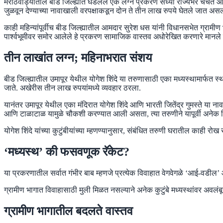
मराठवाड्यातील बीड जिल्ह्यात घडलेले एक लग्न प्रकरण सध्या राज्यभर चर्चेत आह
जुळवून देण्याच्या नावाखाली वरपक्षाकडून दोन ते तीन लाख रुपये घेतले जात असल
काही महिन्यांपूर्वीच बीड जिल्ह्यातील आमदार सुरेश धस यांनी विधानसभेत ग्रामीण 
पार्श्वभूमीवर समोर आलेले हे प्रकरण सामाजिक वास्तव अधोरेखित करणारे मानले
तीन लाखांत लग्न; महिनाभरात संशय
बीड जिल्ह्यातील उमापूर येथील योगेश शिंदे या तरुणासाठी एका मध्यस्थामार्फत स
जाते. अखेरीस तीन लाख रुपयांमध्ये व्यवहार ठरला.
यानंतर उमापूर येथील एका मंदिरात योगेश शिंदे आणि भारती जितेंद्र गुमस्ते या
आणि टाळाटाळ यामुळे चौकशी करण्यात आली असता, त्या तरुणीने यापूर्वी अनेक व
योगेश शिंदे यांच्या कुटुंबीयांच्या म्हणण्यानुसार, संबंधित तरुणी घरातील काह
‘मध्यस्थ’ की फसवणूक रॅकेट?
या प्रकरणातील सर्वात गंभीर बाब म्हणजे प्रत्येक विवाहात वेगवेगळे ‘आई-वडील
ग्रामीण भागात विवाहासाठी मुली मिळत नसल्याने अनेक कुटुंबे मध्यस्थांवर अ
ग्रामीण भागातील बदलते वास्तव