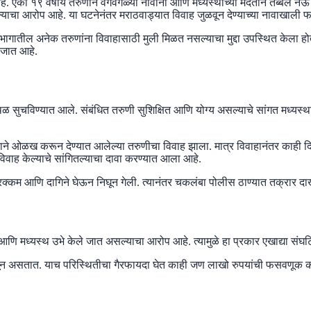
े. एका १९ वर्षीय तरुणीने वेगवेगळ्या नावांनी आणि मध्यस्थांच्या मदतीने तब्बल 
्याचा आरोप आहे. या घटनेनंतर मराठवाड्यात विवाह जुळवून देण्याच्या नावाखाली फस
भागातील अनेक तरुणांना विवाहासाठी मुली मिळत नसल्याचा मुद्दा उपस्थित केला होता.
 जात आहे.
्थळ सुचविण्यात आले. संबंधित तरुणी सुशिक्षित आणि योग्य असल्याचे सांगत मध्यस्था
 नावाने ओळख करून देण्यात आलेल्या तरुणीचा विवाह झाला. मात्र विवाहानंतर काही द
िवाह केल्याचे सांगितल्याचा दावा करण्यात आला आहे.
ी रोख रक्कम आणि दागिने घेऊन निघून गेली. त्यानंतर चकलंबा पोलीस ठाण्यात तक्रार
’ आणि मध्यस्थ उभे केले जात असल्याचा आरोप आहे. त्यामुळे हा प्रकार एखाद्या सं
वलंबून असतात. याच परिस्थितीचा गैरफायदा घेत काही जण लाखो रुपयांची फसवणूक क