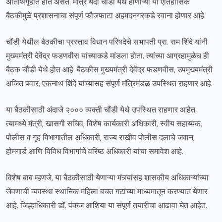
अतिथिगृहात होत असते. मात्र यंदा चौंडी येथे होणाऱ्या या ऐतिहासिक
बैठकीमुळे प्रशासनाचा संपूर्ण फौजफाटा अहमदनगरकडे रवाना होणार आहे.
चौंडी येथील बैठकीचा प्रस्ताव विधान परिषदेचे सभापती प्रा. राम शिंदे यांनी
मुख्यमंत्री देवेंद्र फडणवीस यांच्याकडे मांडला होता. त्यांच्या आग्रहामुळेच ही
बैठक चौंडी येथे होत आहे. बैठकीस मुख्यमंत्री देवेंद्र फडणवीस, उपमुख्यमंत्री
अजित पवार, एकनाथ शिंदे यांच्यासह संपूर्ण मंत्रिमंडळ उपस्थित राहणार आहे.
या बैठकीसाठी अंदाजे २००० व्यक्ती चौंडी येथे उपस्थित राहणार आहेत.
त्यामध्ये मंत्री, खासगी सचिव, विशेष कार्यकारी अधिकारी, स्वीय सहाय्यक,
पोलीस व गृह विभागातील अधिकारी, राज्य राखीव पोलीस दलाचे जवान,
होमगार्ड आणि विविध विभागांचे वरिष्ठ अधिकारी यांचा समावेश आहे.
विशेष बाब म्हणजे, या बैठकीसाठी येणाऱ्या मंत्र्यांसह शासकीय अधिकाऱ्यांच्या
जेवणाची व्यवस्था स्थानिक महिला बचत गटांच्या माध्यमातून करण्यात येणार
आहे. जिल्हाधिकारी डॉ. पंकज आशिया या संपूर्ण तयारीचा आढावा घेत आहेत.